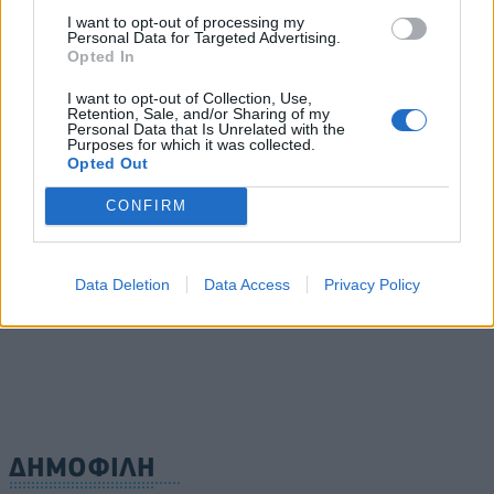
άνω των 40°C σε Ιταλία, Ισπανία και Βαλκάνια
I want to opt-out of processing my
Personal Data for Targeted Advertising.
07/08/2026 - 14:58
ΚΟΣΜΟΣ
Opted In
Fourlis: Συμφωνία για την πώληση συμμετοχής στο
I want to opt-out of Collection, Use,
Sofia South Ring Mall έναντι 49,35 εκατ. ευρώ
Retention, Sale, and/or Sharing of my
Personal Data that Is Unrelated with the
07/08/2026 - 14:39
ΕΠΙΧΕΙΡΗΣΕΙΣ
Purposes for which it was collected.
Opted Out
ΥΠΠΟ: Επιχορηγήσεις 1.106.000 ευρώ για την
ενίσχυση των Πολυθεματικών Φεστιβάλ σε όλη την
CONFIRM
Ελλάδα
ΟΛΕΣ ΟΙ ΕΙΔΗΣΕΙΣ
07/08/2026 - 14:34
ΟΙΚΟΝΟΜΙΑ
Data Deletion
Data Access
Privacy Policy
ΔΗΜΟΦΙΛΗ