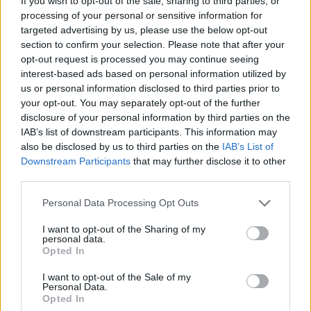
If you wish to opt-out of the sale, sharing to third parties, or
07/08/2026 - 17:02
ΟΙΚΟΝΟΜΙΑ
processing of your personal or sensitive information for
Deloitte Ελλάδος: Χρηματοοικονομικός σύμβουλος
targeted advertising by us, please use the below opt-out
της ΔΕΗ για την είσοδο στην πολωνική αγορά
section to confirm your selection. Please note that after your
ενέργειας
opt-out request is processed you may continue seeing
interest-based ads based on personal information utilized by
07/08/2026 - 16:38
ΕΠΙΧΕΙΡΗΣΕΙΣ
us or personal information disclosed to third parties prior to
your opt-out. You may separately opt-out of the further
Στρατηγική επένδυση του EFA GROUP στη Fractal
disclosure of your personal information by third parties on the
για την ανάπτυξη προηγμένων αμυντικών
IAB’s list of downstream participants. This information may
τεχνολογιών
also be disclosed by us to third parties on the
IAB’s List of
07/08/2026 - 16:11
ΕΠΙΧΕΙΡΗΣΕΙΣ
Downstream Participants
that may further disclose it to other
third parties.
Συνάλλαγμα: Το ευρώ ενισχύεται 0,08%, στα
1,1534 δολάρια
Personal Data Processing Opt Outs
07/08/2026 - 15:45
ΟΙΚΟΝΟΜΙΑ
I want to opt-out of the Sharing of my
personal data.
Χρηματιστήριο: Στις 2.623,19 μονάδες ο Γενικός
Opted In
Δείκτης Τιμών, με άνοδο 0,57%
07/08/2026 - 15:21
ΟΙΚΟΝΟΜΙΑ
I want to opt-out of the Sale of my
Personal Data.
Opted In
Νέο κύμα καύσωνα στην Ευρώπη – Θερμοκρασίες