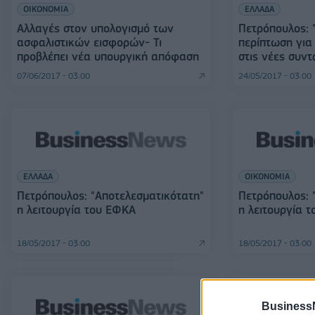
ΟΙΚΟΝΟΜΙΑ
ΕΛΛΑΔΑ
Αλλαγές στον υπολογισμό των
Πετρόπουλος: 
ασφαλιστικών εισφορών- Τι
περίπτωση για
προβλέπει νέα υπουργική απόφαση
στις νέες συντ
07/06/2017 - 03:00
24/05/2017 - 03:00
ΕΛΛΑΔΑ
ΟΙΚΟΝΟΜΙΑ
Πετρόπουλος: "Αποτελεσματικότατη"
Πετρόπουλος: 
η λειτουργία του ΕΦΚΑ
η λειτουργία 
18/05/2017 - 03:00
18/05/2017 - 03:00
Business