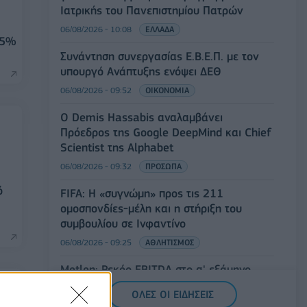
Ιατρικής του Πανεπιστημίου Πατρών
06/08/2026 - 10:08
ΕΛΛΑΔΑ
45%
Συνάντηση συνεργασίας Ε.Β.Ε.Π. με τον
υπουργό Ανάπτυξης ενόψει ΔΕΘ
06/08/2026 - 09:52
ΟΙΚΟΝΟΜΙΑ
Ο Demis Hassabis αναλαμβάνει
Πρόεδρος της Google DeepMind και Chief
Scientist της Alphabet
06/08/2026 - 09:32
ΠΡΟΣΩΠΑ
ό
FIFA: Η «συγνώμη» προς τις 211
ομοσπονδίες-μέλη και η στήριξη του
συμβουλίου σε Ινφαντίνο
06/08/2026 - 09:25
ΑΘΛΗΤΙΣΜΟΣ
Metlen: Ρεκόρ EBITDA στο α' εξάμηνο,
στα 550 εκατ. ευρώ – Καθαρά κέρδη 313
ΟΛΕΣ ΟΙ ΕΙΔΗΣΕΙΣ
εκατ. ευρώ.