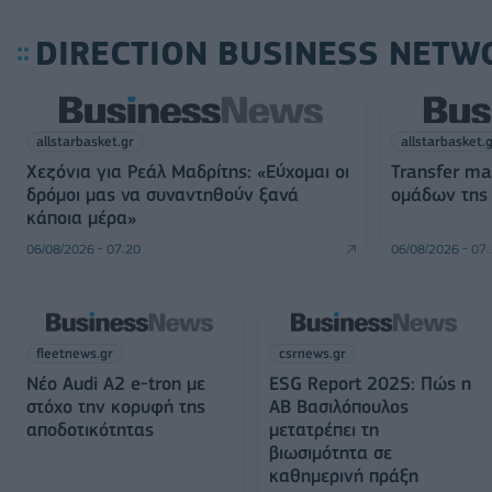
DIRECTION BUSINESS NETW
allstarbasket.gr
allstarbasket.
Χεζόνια για Ρεάλ Μαδρίτης: «Εύχομαι οι
Transfer ma
δρόμοι μας να συναντηθούν ξανά
ομάδων της
κάποια μέρα»
06/08/2026 - 07:20
06/08/2026 - 07
fleetnews.gr
csrnews.gr
Νέο Audi A2 e-tron με
ESG Report 2025: Πώς η
στόχο την κορυφή της
ΑΒ Βασιλόπουλος
αποδοτικότητας
μετατρέπει τη
βιωσιμότητα σε
καθημερινή πράξη