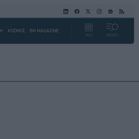
ΚΗ
ΚΟΣΜΟΣ
BN MAGAZINE
ΡΟΗ
ΜΕΝΟΥ