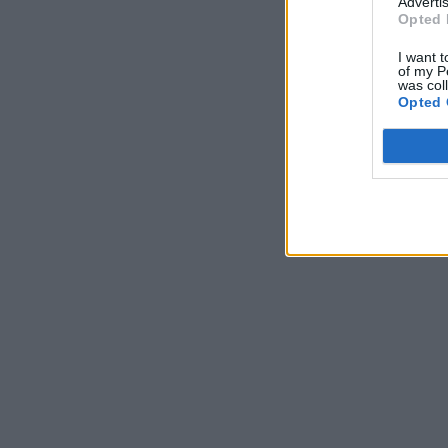
Advertis
Opted 
I want t
of my P
was col
Opted 