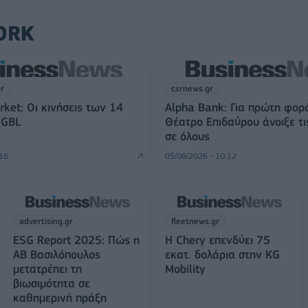
ORK
gr
csrnews.gr
rket: Οι κινήσεις των 14
Alpha Bank: Για πρώτη φορ
 GBL
Θέατρο Επιδαύρου άνοιξε τι
σε όλους
:16
05/08/2026 - 10:12
advertising.gr
fleetnews.gr
ESG Report 2025: Πώς η
Η Chery επενδύει 75
ΑΒ Βασιλόπουλος
εκατ. δολάρια στην KG
μετατρέπει τη
Mobility
βιωσιμότητα σε
καθημερινή πράξη