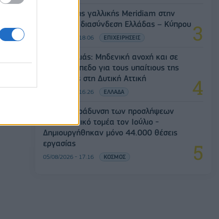
Είσοδος της γαλλικής Meridiam στην
ηλεκτρική διασύνδεση Ελλάδας – Κύπρου
05/08/2026 - 18:06
ΕΠΙΧΕΙΡΗΣΕΙΣ
Ν. Χαρδαλιάς: Μηδενική ανοχή και σε
νομικό επίπεδο για τους υπαίτιους της
πυρκαγιάς στη Δυτική Αττική
05/08/2026 - 16:26
ΕΛΛΑΔΑ
ΗΠΑ: Επιβράδυνση των προσλήψεων
στον ιδιωτικό τομέα τον Ιούλιο -
Δημιουργήθηκαν μόνο 44.000 θέσεις
εργασίας
05/08/2026 - 17:16
ΚΟΣΜΟΣ