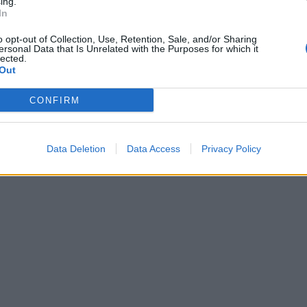
ing.
In
o opt-out of Collection, Use, Retention, Sale, and/or Sharing
ersonal Data that Is Unrelated with the Purposes for which it
lected.
Out
CONFIRM
Data Deletion
Data Access
Privacy Policy