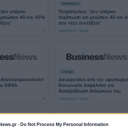
ΟΙΚΟΝΟΜΙΑ
"Δεν υπάρχει
Πετρόπουλος: "Δεν υπάρχει
 μειώσεις 40 και 45%
περίπτωση για μειώσεις 40 και 
άξεις"
στις νέες συντάξεις"
24/05/2017 - 03:00
ΕΛΛΑΔΑ
"Αποτελεσματικότατη"
Διευκρινίσεις από τον υφυπουργ
του ΕΦΚΑ
Κοινωνικής Ασφάλισης για
διαστρέβλωση δηλώσεών του
12/05/2017 - 03:00
News.gr -
Do Not Process My Personal Information