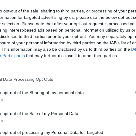
ΟΙΚΟΝΟΜΙΑ
to opt-out of the sale, sharing to third parties, or processing of your per
Εξετάζονται αλλαγές
Πετρόπουλος: Εξετάζονται αλλα
formation for targeted advertising by us, please use the below opt-out s
κια
για τα μπλοκάκια
r selection. Please note that after your opt-out request is processed y
eing interest-based ads based on personal information utilized by us or
disclosed to third parties prior to your opt-out. You may separately opt-
03/04/2017 - 03:00
losure of your personal information by third parties on the IAB’s list of
. This information may also be disclosed by us to third parties on the
IA
Participants
that may further disclose it to other third parties.
6
7
8
9
10
11
Επόμενο
Τέλος
ίδα 7 από 12
l Data Processing Opt Outs
o opt-out of the Sharing of my personal data.
In
o opt-out of the Sale of my Personal Data.
In
to opt-out of processing my Personal Data for Targeted