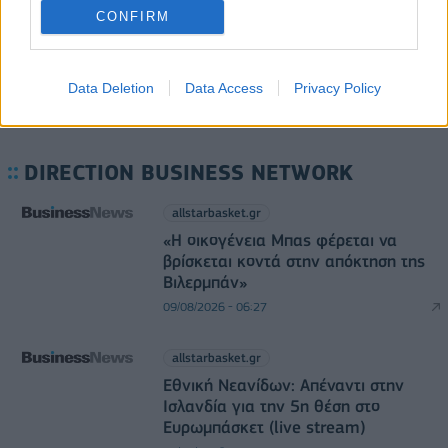
08/08/2026 - 12:12
ΛΙΑΝΕΜΠΟΡΙΟ
CONFIRM
Data Deletion
Data Access
Privacy Policy
DIRECTION BUSINESS NETWORK
allstarbasket.gr
«Η οικογένεια Μπας φέρεται να
βρίσκεται κοντά στην απόκτηση της
Βιλερμπάν»
09/08/2026 - 06:27
allstarbasket.gr
Εθνική Νεανίδων: Απέναντι στην
Ισλανδία για την 5η θέση στο
Ευρωμπάσκετ (live stream)