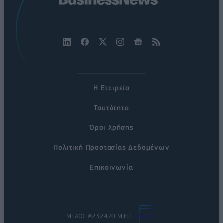
Η Εταιρεία
Ταυτότητα
Όροι Χρήσης
Πολιτική Προστασίας Δεδομένων
Επικοινωνία
ΜΕΛΟΣ #232470 Μ.Η.Τ.