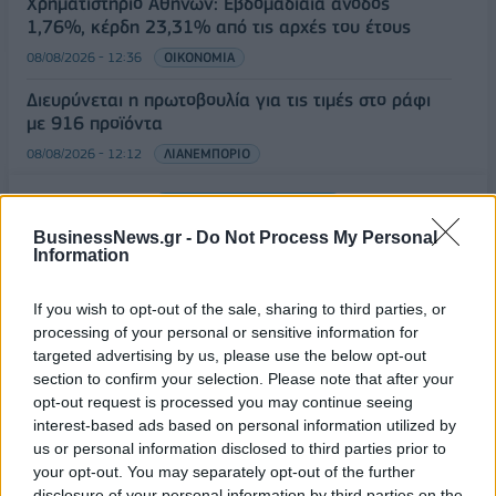
Χρηματιστήριο Αθηνών: Εβδομαδιαία άνοδος
1,76%, κέρδη 23,31% από τις αρχές του έτους
08/08/2026 - 12:36
ΟΙΚΟΝΟΜΙΑ
Διευρύνεται η πρωτοβουλία για τις τιμές στο ράφι
με 916 προϊόντα
08/08/2026 - 12:12
ΛΙΑΝΕΜΠΟΡΙΟ
Health Monitoring: Η εθνική υποδομή για την
ΟΛΕΣ ΟΙ ΕΙΔΗΣΕΙΣ
αξιοποίηση των δεδομένων υγείας προς όφελος
BusinessNews.gr -
Do Not Process My Personal
των πολιτών
Information
08/08/2026 - 11:48
ΥΓΕΙΑ
If you wish to opt-out of the sale, sharing to third parties, or
processing of your personal or sensitive information for
targeted advertising by us, please use the below opt-out
section to confirm your selection. Please note that after your
opt-out request is processed you may continue seeing
interest-based ads based on personal information utilized by
ΔΗΜΟΦΙΛΗ
us or personal information disclosed to third parties prior to
your opt-out. You may separately opt-out of the further
disclosure of your personal information by third parties on the