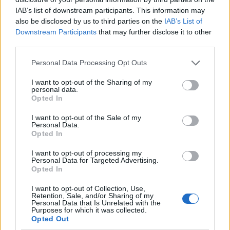
Χρηματιστήριο Αθηνών: Εβδομαδιαία άνοδος
IAB’s list of downstream participants. This information may
1,76%, κέρδη 23,31% από τις αρχές του έτους
also be disclosed by us to third parties on the
IAB’s List of
08/08/2026 - 12:36
ΟΙΚΟΝΟΜΙΑ
Downstream Participants
that may further disclose it to other
third parties.
Ελληνική Αναπτυξιακή Τράπεζα: Με «προίκα» 2
δισ. ευρώ ανοίγει δρόμο για δάνεια έως 5 δισ. σε
Personal Data Processing Opt Outs
μικρομεσαίες
I want to opt-out of the Sharing of my
08/08/2026 - 11:22
ΤΡΑΠΕΖΕΣ
personal data.
Opted In
Health Monitoring: Η εθνική υποδομή για την
αξιοποίηση των δεδομένων υγείας προς όφελος
I want to opt-out of the Sale of my
Personal Data.
των πολιτών
Opted In
08/08/2026 - 11:48
ΥΓΕΙΑ
I want to opt-out of processing my
Personal Data for Targeted Advertising.
5G παντού, 6G στον ορίζοντα: Πού βρίσκεται η
Opted In
Ελλάδα στη μεγάλη τεχνολογική μετάβαση
08/08/2026 - 10:54
ΤΕΧΝΟΛΟΓΙΑ
I want to opt-out of Collection, Use,
Retention, Sale, and/or Sharing of my
Personal Data that Is Unrelated with the
Διευρύνεται η πρωτοβουλία για τις τιμές στο ράφι
Purposes for which it was collected.
με 916 προϊόντα
Opted Out