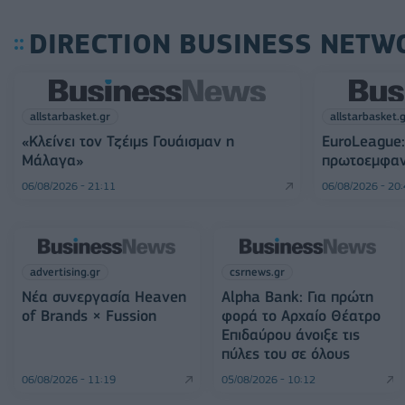
DIRECTION BUSINESS NETW
allstarbasket.gr
allstarbasket.
«Κλείνει τον Τζέιμς Γουάισμαν η
EuroLeague:
Μάλαγα»
πρωτοεμφαν
06/08/2026 - 21:11
06/08/2026 - 20
advertising.gr
csrnews.gr
Νέα συνεργασία Heaven
Alpha Bank: Για πρώτη
of Brands × Fussion
φορά το Αρχαίο Θέατρο
Επιδαύρου άνοιξε τις
πύλες του σε όλους
06/08/2026 - 11:19
05/08/2026 - 10:12