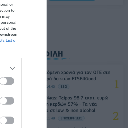
0,11%, στα 1,1541 δολάρια
sonal or
ection to
06/08/2026 - 14:59
ΟΙΚΟΝΟΜΙΑ
ou may
 personal
out of the
 downstream
B’s List of
ΔΗΜΟΦΙΛΗ
18η συνεχόμενη χρονιά για τον ΟΤΕ στη
διεθνή σειρά δεικτών FTSE4Good
06/08/2026 - 14:40
ESG
Β.Σ. Καρούλιας: Τζίρος 98,7 εκατ. ευρώ
και αύξηση κερδών 57% - Τα νέα
στοιχήματα σε low & non alcohol
06/08/2026 - 11:48
ΕΠΙΧΕΙΡΗΣΕΙΣ