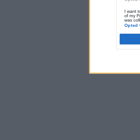
I want t
of my P
was col
Opted 