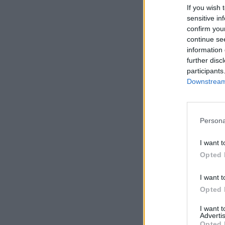
If you wish 
sensitive in
confirm you
continue se
information 
further disc
participants
Downstream 
Persona
I want t
Opted 
I want t
Opted 
I want 
Advertis
Opted 