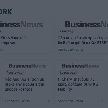
ORK
gr
csrnews.gr
 Οι ενθουσιώδεις
18η συνεχόμενη χρονιά για
ιζόμενοι
διεθνή σειρά δεικτών FTSE
:41
06/08/2026 - 11:42
fleetnews.gr
fleetnews.gr
Νέο Audi A2 e-tron με
Η Chery επενδύει 75
στόχο την κορυφή της
εκατ. δολάρια στην KG
αποδοτικότητας
Mobility
05/08/2026 - 05:39
04/08/2026 - 09:24