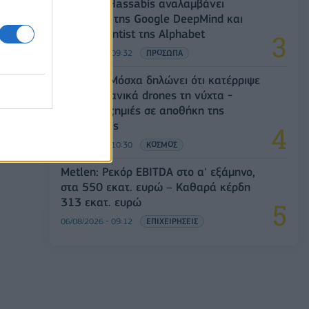
Ο Demis Hassabis αναλαμβάνει
Πρόεδρος της Google DeepMind και
Chief Scientist της Alphabet
06/08/2026 - 09:32
ΠΡΟΣΩΠΑ
Ρωσία: Η Μόσχα δηλώνει ότι κατέρριψε
605 ουκρανικά drones τη νύχτα -
Ελαφρές ζημιές σε αποθήκη της
Wildberries
06/08/2026 - 10:30
ΚΟΣΜΟΣ
Metlen: Ρεκόρ EBITDA στο α' εξάμηνο,
στα 550 εκατ. ευρώ – Καθαρά κέρδη
313 εκατ. ευρώ
06/08/2026 - 09:12
ΕΠΙΧΕΙΡΗΣΕΙΣ