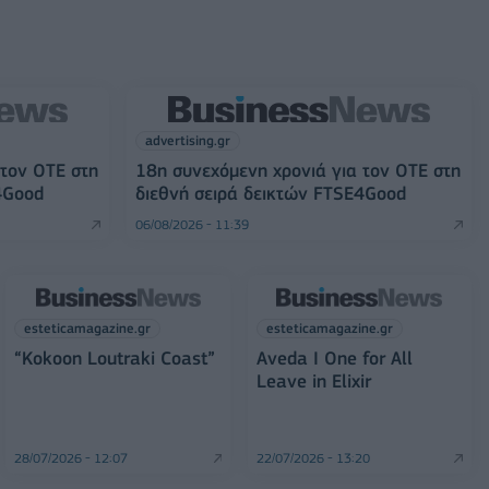
advertising.gr
 τον ΟΤΕ στη
18η συνεχόμενη χρονιά για τον ΟΤΕ στη
4Good
διεθνή σειρά δεικτών FTSE4Good
06/08/2026 - 11:39
esteticamagazine.gr
esteticamagazine.gr
“Kokoon Loutraki Coast”
Aveda I One for All
Leave in Elixir
28/07/2026 - 12:07
22/07/2026 - 13:20