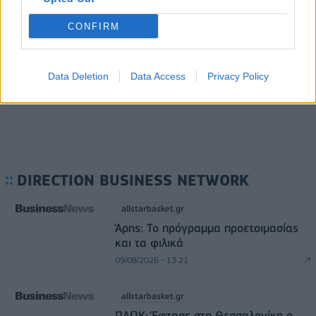
Αυξημένη η επιβατική κίνηση από το λιμάνι του
Πειραιά – Περίπου 60.000 ταξίδεψαν Παρασκευή
CONFIRM
και Σάββατο
09/08/2026 - 12:33
ΕΛΛΑΔΑ
Data Deletion
Data Access
Privacy Policy
DIRECTION BUSINESS NETWORK
allstarbasket.gr
Άρης: Το πρόγραμμα προετοιμασίας
και τα φιλικά
09/08/2026 - 13:21
allstarbasket.gr
ΠΑΟΚ: Έφτασε στη Θεσσαλονίκη ο