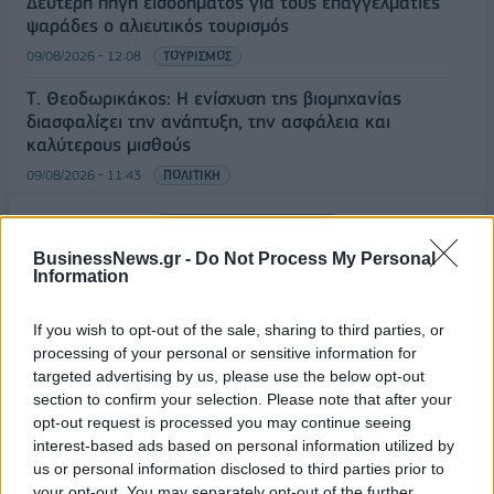
Δεύτερη πηγή εισοδήματος για τους επαγγελματίες
ψαράδες ο αλιευτικός τουρισμός
09/08/2026 - 12:08
ΤΟΥΡΙΣΜΟΣ
Τ. Θεοδωρικάκος: Η ενίσχυση της βιομηχανίας
διασφαλίζει την ανάπτυξη, την ασφάλεια και
καλύτερους μισθούς
09/08/2026 - 11:43
ΠΟΛΙΤΙΚΗ
Υπ. Μεταφορών: Οριστική λύση στο ζήτημα των
ΟΛΕΣ ΟΙ ΕΙΔΗΣΕΙΣ
πινακίδων κυκλοφορίας - Τέλος στις χρονοβόρες
BusinessNews.gr -
Do Not Process My Personal
διαδικασίες
Information
09/08/2026 - 11:18
ΕΛΛΑΔΑ
If you wish to opt-out of the sale, sharing to third parties, or
processing of your personal or sensitive information for
targeted advertising by us, please use the below opt-out
section to confirm your selection. Please note that after your
opt-out request is processed you may continue seeing
interest-based ads based on personal information utilized by
ΔΗΜΟΦΙΛΗ
us or personal information disclosed to third parties prior to
your opt-out. You may separately opt-out of the further