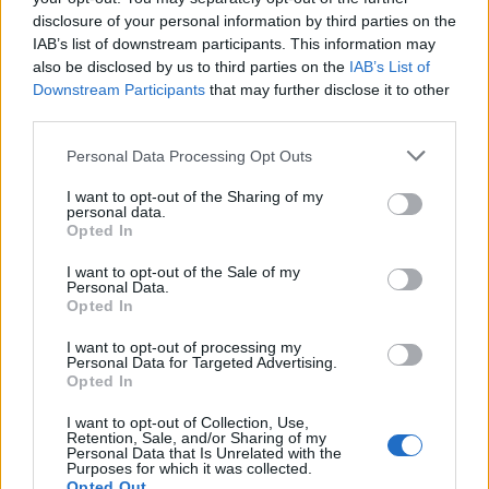
disclosure of your personal information by third parties on the
Αλ. Τσίπρας: Στις 2 Σεπτεμβρίου η παρουσίαση του
IAB’s list of downstream participants. This information may
οικονομικού προγράμματος της ΕΛ.Α.Σ. στη
also be disclosed by us to third parties on the
IAB’s List of
Θεσσαλονίκη
Downstream Participants
that may further disclose it to other
09/08/2026 - 10:03
ΠΟΛΙΤΙΚΗ
third parties.
Στα 15 δισ. ευρώ ο στόχος για νέα δάνεια το 2026
Personal Data Processing Opt Outs
- Η «ακτινογραφία» της κερδοφορίας των
τραπεζών το α΄ εξάμηνο
I want to opt-out of the Sharing of my
personal data.
09/08/2026 - 10:52
ΤΡΑΠΕΖΕΣ
Opted In
Ισπανία – Ιταλία: Κλιμακώνεται η αντιπαράθεση
I want to opt-out of the Sale of my
Personal Data.
για το μεταναστευτικό με αμοιβαίους συνοριακούς
Opted In
ελέγχους
09/08/2026 - 10:29
I want to opt-out of processing my
ΚΟΣΜΟΣ
Personal Data for Targeted Advertising.
Opted In
Από τη Δυτική Αττική στη Νότια Γαλλία : Οι
εμπειρίες Ελλήνων και Γάλλων πυροσβεστών από
I want to opt-out of Collection, Use,
τα πύρινα μέτωπα
Retention, Sale, and/or Sharing of my
Personal Data that Is Unrelated with the
09/08/2026 - 12:08
ΚΟΣΜΟΣ
Purposes for which it was collected.
Opted Out