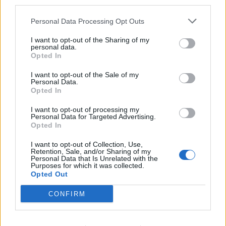
third parties.
- Η «ακτινογραφία» της κερδοφορίας των
τραπεζών το α΄ εξάμηνο
Personal Data Processing Opt Outs
09/08/2026 - 10:52
ΤΡΑΠΕΖΕΣ
I want to opt-out of the Sharing of my
Ισπανία – Ιταλία: Κλιμακώνεται η αντιπαράθεση για
personal data.
Opted In
το μεταναστευτικό με αμοιβαίους συνοριακούς
ελέγχους
I want to opt-out of the Sale of my
Personal Data.
09/08/2026 - 10:29
ΚΟΣΜΟΣ
Opted In
Αλ. Τσίπρας: Στις 2 Σεπτεμβρίου η παρουσίαση του
I want to opt-out of processing my
οικονομικού προγράμματος της ΕΛ.Α.Σ. στη
Personal Data for Targeted Advertising.
Θεσσαλονίκη
Opted In
09/08/2026 - 10:03
ΠΟΛΙΤΙΚΗ
I want to opt-out of Collection, Use,
Retention, Sale, and/or Sharing of my
Κορυφώνεται η έξοδος του Αυγούστου – Πάνω από
Personal Data that Is Unrelated with the
Purposes for which it was collected.
56.000 επιβάτες αναχωρούν σήμερα από τα
Opted Out
λιμάνια της Αττικής
08/08/2026 - 14:30
ΕΛΛΑΔΑ
CONFIRM
Δυτική Αττική: Η επόμενη ημέρα μετά τις πυρκαγιές
– Τα έργα Antinero και η «μάχη» πριν από τις