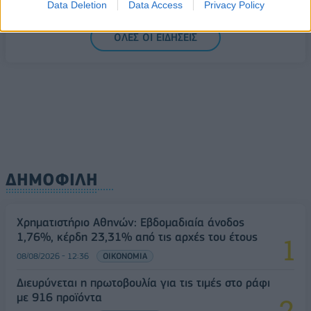
Data Deletion
Data Access
Privacy Policy
βροχές
08/08/2026 - 14:08
ΕΛΛΑΔΑ
ΟΛΕΣ ΟΙ ΕΙΔΗΣΕΙΣ
Ειδικό Χωροταξικό για τον Τουρισμό: Οι νέοι
κανόνες για επενδύσεις, νησιά και προορισμούς υπό
πίεση
08/08/2026 - 13:21
ΤΟΥΡΙΣΜΟΣ
ΔΗΜΟΦΙΛΗ
Χρηματιστήριο Αθηνών: Εβδομαδιαία άνοδος
1,76%, κέρδη 23,31% από τις αρχές του έτους
08/08/2026 - 12:36
ΟΙΚΟΝΟΜΙΑ
Διευρύνεται η πρωτοβουλία για τις τιμές στο ράφι
με 916 προϊόντα