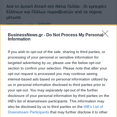
Από τη Δυτική Αττική στη Νότια Γαλλία : Οι εμπειρίες
Ελλήνων και Γάλλων πυροσβεστών από τα πύρινα
μέτωπα
09/08/2026 - 12:08
ΚΟΣΜΟΣ
Δεύτερη πηγή εισοδήματος για τους επαγγελματίες
BusinessNews.gr -
Do Not Process My Personal
Information
ψαράδες ο αλιευτικός τουρισμός
09/08/2026 - 12:08
ΤΟΥΡΙΣΜΟΣ
If you wish to opt-out of the sale, sharing to third parties, or
Τ. Θεοδωρικάκος: Η ενίσχυση της βιομηχανίας
processing of your personal or sensitive information for
διασφαλίζει την ανάπτυξη, την ασφάλεια και
targeted advertising by us, please use the below opt-out
καλύτερους μισθούς
section to confirm your selection. Please note that after your
opt-out request is processed you may continue seeing
09/08/2026 - 11:43
ΠΟΛΙΤΙΚΗ
interest-based ads based on personal information utilized by
us or personal information disclosed to third parties prior to
Υπ. Μεταφορών: Οριστική λύση στο ζήτημα των
your opt-out. You may separately opt-out of the further
πινακίδων κυκλοφορίας - Τέλος στις χρονοβόρες
disclosure of your personal information by third parties on the
διαδικασίες
IAB’s list of downstream participants. This information may
09/08/2026 - 11:18
ΕΛΛΑΔΑ
also be disclosed by us to third parties on the
IAB’s List of
Downstream Participants
that may further disclose it to other
Στα 15 δισ. ευρώ ο στόχος για νέα δάνεια το 2026