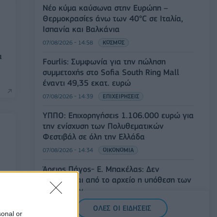
Νέο κύμα καύσωνα στην Ευρώπη –
Θερμοκρασίες άνω των 40°C σε Ιταλία,
Ισπανία και Βαλκάνια
07/08/2026 - 14:58
ΚΟΣΜΟΣ
α
Fourlis: Συμφωνία για την πώληση
συμμετοχής στο Sofia South Ring Mall
έναντι 49,35 εκατ. ευρώ
07/08/2026 - 14:39
ΕΠΙΧΕΙΡΗΣΕΙΣ
ΥΠΠΟ: Επιχορηγήσεις 1.106.000 ευρώ για
την ενίσχυση των Πολυθεματικών
Φεστιβάλ σε όλη την Ελλάδα
07/08/2026 - 14:34
ΟΙΚΟΝΟΜΙΑ
Άρειος Πάγος- Ε. Μπακέλας: Δεν
ανασύρεται από το αρχείο η υπόθεση των
υποκλοπών
07/08/2026 - 14:11
ΕΛΛΑΔΑ
ΟΛΕΣ ΟΙ ΕΙΔΗΣΕΙΣ
sonal or