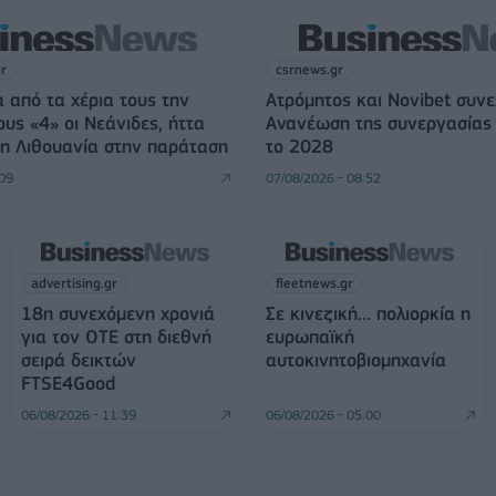
gr
csrnews.gr
 από τα χέρια τους την
Ατρόμητος και Novibet συνε
ους «4» οι Νεάνιδες, ήττα
Ανανέωση της συνεργασίας 
η Λιθουανία στην παράταση
το 2028
:09
07/08/2026 - 08:52
advertising.gr
fleetnews.gr
18η συνεχόμενη χρονιά
Σε κινεζική… πολιορκία η
για τον ΟΤΕ στη διεθνή
ευρωπαϊκή
σειρά δεικτών
αυτοκινητοβιομηχανία
FTSE4Good
06/08/2026 - 11:39
06/08/2026 - 05:00