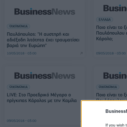
ΕΛΛΑΔΑ
ΟΙΚΟΝΟΜΙΑ
Ποιο είναι το 
Παυλόπουλου σ
Παυλόπουλος: "Η αυστηρή και
Κάρολο;
αδιέξοδη λιτότητα έχει τραυματίσει
βαριά την Ευρώπη"
10/05/2018 - 03:00
09/05/2018 - 03:00
ΟΙΚΟΝΟΜΙΑ
ΟΙΚΟΝΟΜΙΑ
LIVE: Στο Προεδρικό Μέγαρο ο
Ποιο είναι το 
πρίγκιπας Κάρολος με την Καμίλα
Παυλόπουλου σ
Κάρολο;
Business
09/05/2018 - 03:00
09/05/2018 - 03:00
If you wish 