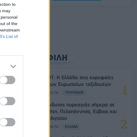
Σαουδική Αραβία, Τουρκία και Πακιστάν
ection to
υπογράφουν κοινή αμυντική συμφωνία
ou may
 personal
07/08/2026 - 13:47
ΚΟΣΜΟΣ
out of the
 downstream
B’s List of
ΔΗΜΟΦΙΛΗ
Έρευνα ΕΟΤ: Η Ελλάδα στις κορυφαίες
επιλογές των Ευρωπαίων ταξιδιωτών
07/08/2026 - 10:56
ΤΟΥΡΙΣΜΟΣ
Υψηλός κίνδυνος πυρκαγιάς σήμερα σε
Αττική, Κρήτη, Πελοπόννησο, Εύβοια και
νησιά του Αιγαίου
07/08/2026 - 08:30
ΕΛΛΑΔΑ