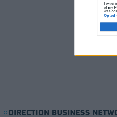
I want t
of my P
was col
Opted 
DIRECTION BUSINESS NETW