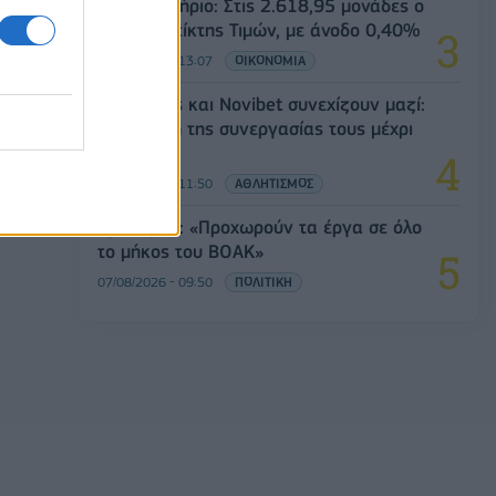
Χρηματιστήριο: Στις 2.618,95 μονάδες ο
Γενικός Δείκτης Τιμών, με άνοδο 0,40%
07/08/2026 - 13:07
ΟΙΚΟΝΟΜΙΑ
Ατρόμητος και Novibet συνεχίζουν μαζί:
Ανανέωση της συνεργασίας τους μέχρι
το 2028
07/08/2026 - 11:50
ΑΘΛΗΤΙΣΜΟΣ
Χρ. Δήμας: «Προχωρούν τα έργα σε όλο
το μήκος του ΒΟΑΚ»
07/08/2026 - 09:50
ΠΟΛΙΤΙΚΗ