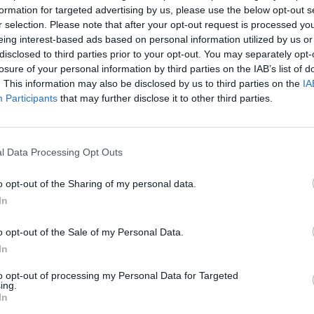
formation for targeted advertising by us, please use the below opt-out s
r selection. Please note that after your opt-out request is processed y
eing interest-based ads based on personal information utilized by us or
disclosed to third parties prior to your opt-out. You may separately opt-
losure of your personal information by third parties on the IAB’s list of
. This information may also be disclosed by us to third parties on the
IA
ΟΙΚΟΝΟΜΙΑ
Participants
that may further disclose it to other third parties.
"Αναγκαία η
Μήνυμα Παυλόπουλου στην
ς Ευρωπαϊκής
Τουρκία: "Δεν υπάρχουν γκρίζες
ζώνες στο Αιγαίο"
08/05/2018 - 03:00
l Data Processing Opt Outs
o opt-out of the Sharing of my personal data.
13
14
15
16
17
18
Επόμενο
Τέλος
In
δα 14 από 58
o opt-out of the Sale of my Personal Data.
In
to opt-out of processing my Personal Data for Targeted
ing.
In