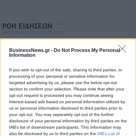
ΡΟΗ ΕΙΔΗΣΕΩΝ
ΥΠΑΑΤ: Επιπλέον 12,5 εκατ. ευρώ στις Περιφέρειες
BusinessNews.gr -
Do Not Process My Personal
για την ενίσχυση της βιοασφάλειας
Information
07/08/2026 - 17:02
ΟΙΚΟΝΟΜΙΑ
If you wish to opt-out of the sale, sharing to third parties, or
Deloitte Ελλάδος: Χρηματοοικονομικός σύμβουλος
processing of your personal or sensitive information for
της ΔΕΗ για την είσοδο στην πολωνική αγορά
targeted advertising by us, please use the below opt-out
ενέργειας
section to confirm your selection. Please note that after your
07/08/2026 - 16:38
ΕΠΙΧΕΙΡΗΣΕΙΣ
opt-out request is processed you may continue seeing
interest-based ads based on personal information utilized by
Στρατηγική επένδυση του EFA GROUP στη Fractal
us or personal information disclosed to third parties prior to
για την ανάπτυξη προηγμένων αμυντικών
your opt-out. You may separately opt-out of the further
τεχνολογιών
disclosure of your personal information by third parties on the
07/08/2026 - 16:11
ΕΠΙΧΕΙΡΗΣΕΙΣ
IAB’s list of downstream participants. This information may
also be disclosed by us to third parties on the
IAB’s List of