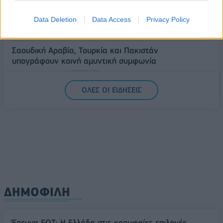
Άρειος Πάγος- Ε. Μπακέλας: Δεν ανασύρεται από το
αρχείο η υπόθεση των υποκλοπών
Data Deletion
Data Access
Privacy Policy
07/08/2026 - 14:11
ΕΛΛΑΔΑ
Σαουδική Αραβία, Τουρκία και Πακιστάν
υπογράφουν κοινή αμυντική συμφωνία
07/08/2026 - 13:47
ΚΟΣΜΟΣ
ΟΛΕΣ ΟΙ ΕΙΔΗΣΕΙΣ
ΔΗΜΟΦΙΛΗ
Έρευνα ΕΟΤ: Η Ελλάδα στις κορυφαίες επιλογές