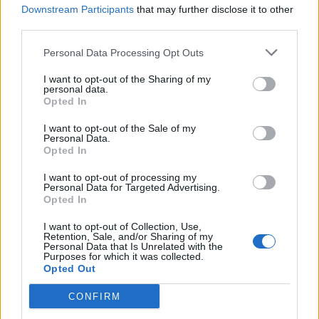
Συνάλλαγμα: Το ευρώ ενισχύεται 0,08%, στα
Downstream Participants
that may further disclose it to other
1,1534 δολάρια
third parties.
07/08/2026 - 15:45
ΟΙΚΟΝΟΜΙΑ
Personal Data Processing Opt Outs
Χρηματιστήριο: Στις 2.623,19 μονάδες ο Γενικός
I want to opt-out of the Sharing of my
Δείκτης Τιμών, με άνοδο 0,57%
personal data.
07/08/2026 - 15:21
Opted In
ΟΙΚΟΝΟΜΙΑ
Νέο κύμα καύσωνα στην Ευρώπη – Θερμοκρασίες
I want to opt-out of the Sale of my
Personal Data.
άνω των 40°C σε Ιταλία, Ισπανία και Βαλκάνια
Opted In
07/08/2026 - 14:58
ΚΟΣΜΟΣ
I want to opt-out of processing my
Personal Data for Targeted Advertising.
Fourlis: Συμφωνία για την πώληση συμμετοχής στο
Opted In
Sofia South Ring Mall έναντι 49,35 εκατ. ευρώ
07/08/2026 - 14:39
ΕΠΙΧΕΙΡΗΣΕΙΣ
I want to opt-out of Collection, Use,
Retention, Sale, and/or Sharing of my
Personal Data that Is Unrelated with the
ΥΠΠΟ: Επιχορηγήσεις 1.106.000 ευρώ για την
Purposes for which it was collected.
ενίσχυση των Πολυθεματικών Φεστιβάλ σε όλη την
Opted Out
Ελλάδα
CONFIRM
07/08/2026 - 14:34
ΟΙΚΟΝΟΜΙΑ