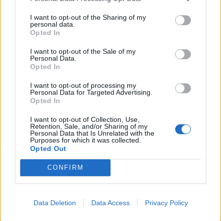
Bank of America: Το τελικό σκορ του Παγκοσμίου
I want to opt-out of the Sharing of my
personal data.
Κυπέλλου 2026
Opted In
07/08/2026 - 10:16
ΟΙΚΟΝΟΜΙΑ
I want to opt-out of the Sale of my
Χρ. Δήμας: «Προχωρούν τα έργα σε όλο το μήκος
Personal Data.
Opted In
του ΒΟΑΚ»
07/08/2026 - 09:50
ΠΟΛΙΤΙΚΗ
I want to opt-out of processing my
Personal Data for Targeted Advertising.
Τ. Θεοδωρικάκος: «Συμβάλλουμε στην εθνική
Opted In
ασφάλεια της πατρίδας μας με νέο αναπτυξιακό
I want to opt-out of Collection, Use,
καθεστώς για την Άμυνα»
Retention, Sale, and/or Sharing of my
Personal Data that Is Unrelated with the
07/08/2026 - 09:39
ΠΟΛΙΤΙΚΗ
Purposes for which it was collected.
Opted Out
Νέα στρατηγική συνεργασία της ΓΓ Επικοινωνίας
και Ενημέρωσης με το ΕΙΕ
CONFIRM
07/08/2026 - 09:22
ΠΟΛΙΤΙΚΗ
Ταϊλάνδη: Επτά νεκροί, 15 τραυματίες από
Data Deletion
Data Access
Privacy Policy
πυροβολισμούς σε σχολείο - Αυτοκτόνησε ο δράστης