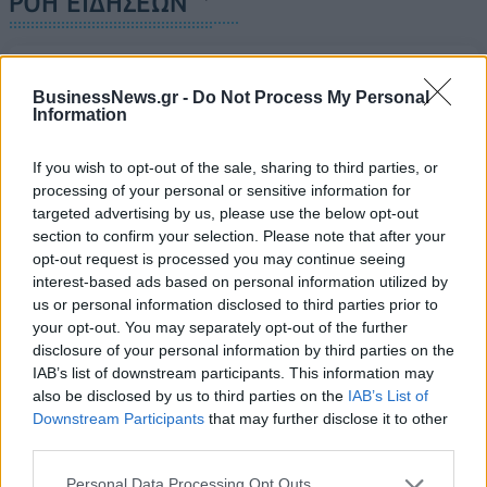
ΡΟΗ ΕΙΔΗΣΕΩΝ
Έλεγχοι με drones και MyCoast σε πάνω από 300
παραλίες - Πρόστιμα έως 73.000 ευρώ και
BusinessNews.gr -
Do Not Process My Personal
Information
σφραγίσεις επιχειρήσεων
07/08/2026 - 11:08
ΕΠΙΧΕΙΡΗΣΕΙΣ
If you wish to opt-out of the sale, sharing to third parties, or
Έρευνα ΕΟΤ: Η Ελλάδα στις κορυφαίες επιλογές
processing of your personal or sensitive information for
των Ευρωπαίων ταξιδιωτών
targeted advertising by us, please use the below opt-out
section to confirm your selection. Please note that after your
07/08/2026 - 10:56
ΤΟΥΡΙΣΜΟΣ
opt-out request is processed you may continue seeing
interest-based ads based on personal information utilized by
Ειδικό Χωροταξικό Πλαίσιο για τον Τουρισμό:
us or personal information disclosed to third parties prior to
Στρατηγικό εργαλείο για βιώσιμη τουριστική
your opt-out. You may separately opt-out of the further
ανάπτυξη
disclosure of your personal information by third parties on the
07/08/2026 - 10:43
ΠΟΛΙΤΙΚΗ
IAB’s list of downstream participants. This information may
also be disclosed by us to third parties on the
IAB’s List of
ΣΤΑΣΥ: 29,4 χλμ. νέων σιδηροτροχιών στο Μετρό
Downstream Participants
that may further disclose it to other
της Αθήνας - Στο τελικό στάδιο το μεγαλύτερο έργο
third parties.
αναβάθμισης
07/08/2026 - 10:28
ΕΠΙΧΕΙΡΗΣΕΙΣ
Personal Data Processing Opt Outs