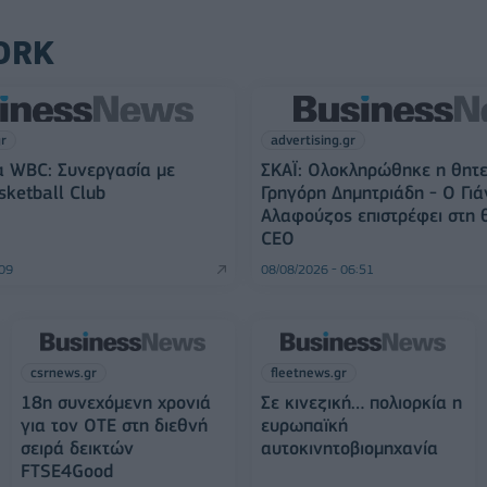
ORK
gr
advertising.gr
α WBC: Συνεργασία με
ΣΚΑΪ: Ολοκληρώθηκε η θητε
sketball Club
Γρηγόρη Δημητριάδη - Ο Γιά
Αλαφούζος επιστρέφει στη 
CEO
:09
08/08/2026 - 06:51
csrnews.gr
fleetnews.gr
18η συνεχόμενη χρονιά
Σε κινεζική… πολιορκία η
για τον ΟΤΕ στη διεθνή
ευρωπαϊκή
σειρά δεικτών
αυτοκινητοβιομηχανία
FTSE4Good