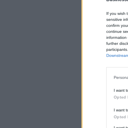
If you wish 
sensitive in
confirm you
continue se
information 
further disc
participants
Downstream 
Persona
I want t
Opted 
I want t
Opted 
I want 