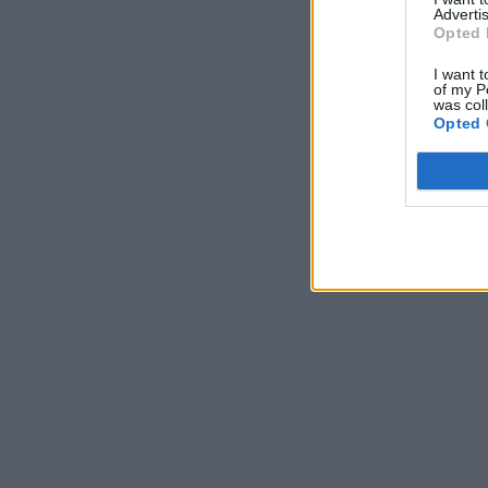
Advertis
Opted 
I want t
of my P
was col
Opted 