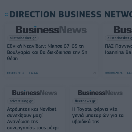
DIRECTION BUSINESS NETW
allstarbasket.gr
allstarbasket.
Εθνική Νεανίδων: Νίκησε 67-65 τη
ΠΑΣ Γιάννιν
Βουλγαρία και θα διεκδικήσει την 5η
Ioannina Ba
θέση
08/08/2026 - 14:44
08/08/2026 - 14
advertising.gr
fleetnews.gr
Ατρόμητος και Novibet
Η Toyota φέρνει νέα
συνεχίζουν μαζί:
γενιά μπαταριών για τα
Ανανέωση της
υβριδικά της
συνεργασίας τους μέχρι