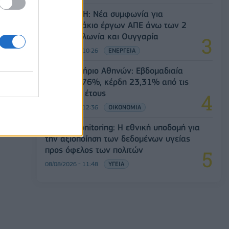
Όμιλος ΔΕΗ: Νέα συμφωνία για
χαρτοφυλάκιο έργων ΑΠΕ άνω των 2
GW σε Πολωνία και Ουγγαρία
08/08/2026 - 10:26
ΕΝΕΡΓΕΙΑ
Χρηματιστήριο Αθηνών: Εβδομαδιαία
άνοδος 1,76%, κέρδη 23,31% από τις
αρχές του έτους
08/08/2026 - 12:36
ΟΙΚΟΝΟΜΙΑ
Health Monitoring: Η εθνική υποδομή για
την αξιοποίηση των δεδομένων υγείας
προς όφελος των πολιτών
08/08/2026 - 11:48
ΥΓΕΙΑ