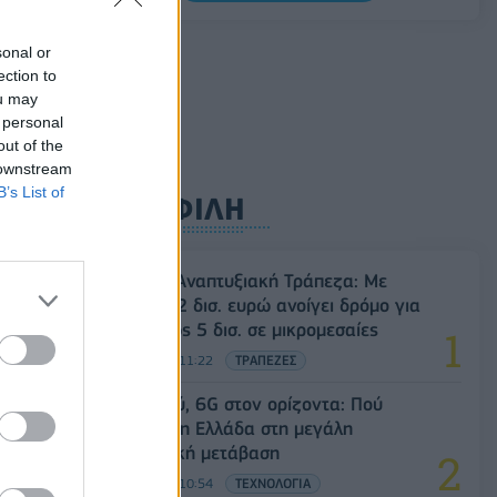
5G παντού, 6G στον ορίζοντα: Πού
sonal or
βρίσκεται η Ελλάδα στη μεγάλη
ection to
τεχνολογική μετάβαση
ou may
08/08/2026 - 10:54
ΤΕΧΝΟΛΟΓΙΑ
 personal
out of the
 downstream
B’s List of
ΔΗΜΟΦΙΛΗ
Ελληνική Αναπτυξιακή Τράπεζα: Με
«προίκα» 2 δισ. ευρώ ανοίγει δρόμο για
δάνεια έως 5 δισ. σε μικρομεσαίες
08/08/2026 - 11:22
ΤΡΑΠΕΖΕΣ
5G παντού, 6G στον ορίζοντα: Πού
βρίσκεται η Ελλάδα στη μεγάλη
τεχνολογική μετάβαση
08/08/2026 - 10:54
ΤΕΧΝΟΛΟΓΙΑ