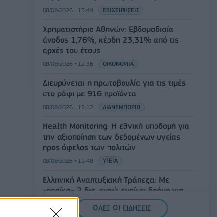
08/08/2026 - 13:44
ΕΠΙΧΕΙΡΗΣΕΙΣ
Χρηματιστήριο Αθηνών: Εβδομαδιαία
άνοδος 1,76%, κέρδη 23,31% από τις
αρχές του έτους
08/08/2026 - 12:36
ΟΙΚΟΝΟΜΙΑ
Διευρύνεται η πρωτοβουλία για τις τιμές
στο ράφι με 916 προϊόντα
08/08/2026 - 12:12
ΛΙΑΝΕΜΠΟΡΙΟ
Health Monitoring: Η εθνική υποδομή για
την αξιοποίηση των δεδομένων υγείας
προς όφελος των πολιτών
08/08/2026 - 11:48
ΥΓΕΙΑ
Ελληνική Αναπτυξιακή Τράπεζα: Με
«προίκα» 2 δισ. ευρώ ανοίγει δρόμο για
δάνεια έως 5 δισ. σε μικρομεσαίες
ΟΛΕΣ ΟΙ ΕΙΔΗΣΕΙΣ
08/08/2026 - 11:22
ΤΡΑΠΕΖΕΣ