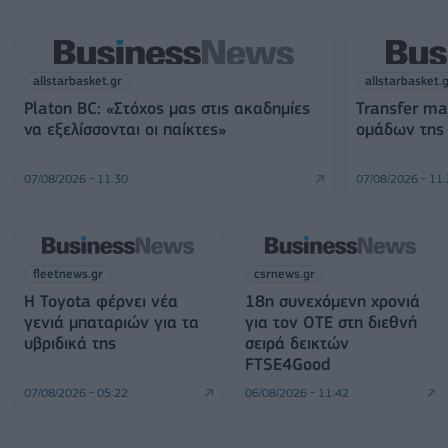
allstarbasket.gr
allstarbasket.
Platon BC: «Στόχος μας στις ακαδημίες
Transfer ma
να εξελίσσονται οι παίκτες»
ομάδων της
07/08/2026 - 11:30
07/08/2026 - 11
fleetnews.gr
csrnews.gr
Η Toyota φέρνει νέα
18η συνεχόμενη χρονιά
γενιά μπαταριών για τα
για τον ΟΤΕ στη διεθνή
υβριδικά της
σειρά δεικτών
FTSE4Good
07/08/2026 - 05:22
06/08/2026 - 11:42