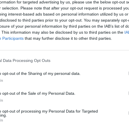
formation for targeted advertising by us, please use the below opt-out s
r selection. Please note that after your opt-out request is processed y
eing interest-based ads based on personal information utilized by us or
ΟΙΚΟΝΟΜΙΑ
έρευνα της
disclosed to third parties prior to your opt-out. You may separately opt-
 την ληστεία στο
Παλαιό Φάληρο: Σε εξέλιξη
losure of your personal information by third parties on the IAB’s list of
κατάσταση ομηρίας! Πληροφορίε
. This information may also be disclosed by us to third parties on the
IA
κάνουν λόγο για νεκρό
Participants
that may further disclose it to other third parties.
03/04/2017 - 03:00
l Data Processing Opt Outs
2
3
4
Επόμενο
Τέλος
o opt-out of the Sharing of my personal data.
ίδα 3 από 4
In
o opt-out of the Sale of my Personal Data.
In
to opt-out of processing my Personal Data for Targeted
ing.
In