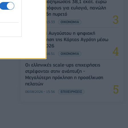
ΥΠΑΑΤ: Αποζημιώσεις 38,1 εκατ. ευρώ
σε κτηνοτρόφους για ευλογιά, πανώλη
και αφθώδη πυρετό
06/08/2026 - 15:33
ΟΙΚΟΝΟΜΙΑ
Από τις 28 Αυγούστου η ψηφιακή
ενεργοποίηση της Κάρτας Αγρότη μέσω
της ΕΑΕ 2026
06/08/2026 - 16:51
ΟΙΚΟΝΟΜΙΑ
Οι ελληνικές scale-ups επιχειρήσεις
στρέφονται στην ανάπτυξη -
Μεγαλύτερη πρόκληση η προσέλκυση
πελατών
06/08/2026 - 15:56
ΕΠΙΧΕΙΡΗΣΕΙΣ