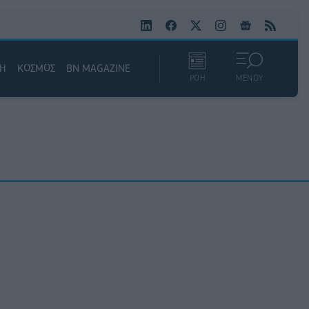
ΚΗ
ΚΟΣΜΟΣ
BN MAGAZINE
ΡΟΗ
ΜΕΝΟΥ