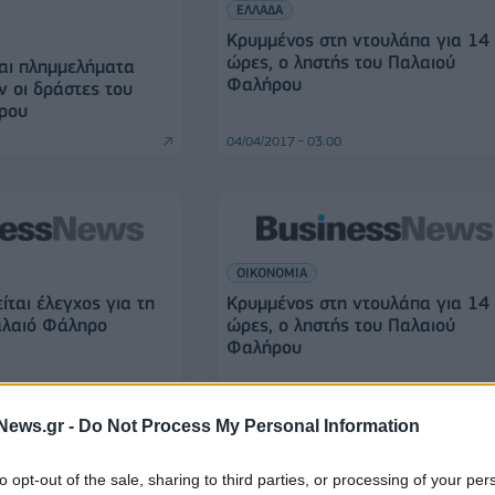
ΕΛΛΑΔΑ
Κρυμμένος στη ντουλάπα για 14
ώρες, ο ληστής του Παλαιού
αι πλημμελήματα
Φαλήρου
ν οι δράστες του
ρου
04/04/2017 - 03:00
ΟΙΚΟΝΟΜΙΑ
ίται έλεγχος για τη
Κρυμμένος στη ντουλάπα για 14
αλαιό Φάληρο
ώρες, ο ληστής του Παλαιού
Φαλήρου
04/04/2017 - 03:00
News.gr -
Do Not Process My Personal Information
to opt-out of the sale, sharing to third parties, or processing of your per