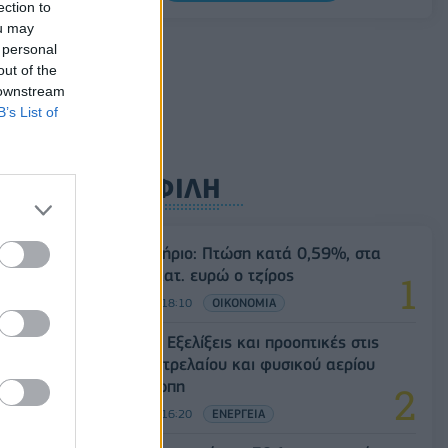
ection to
διαθέσιμη στη Vodafone
ou may
07/08/2026 - 11:57
ΤΕΧΝΟΛΟΓΙΑ
 personal
out of the
 downstream
ς
B’s List of
ΔΗΜΟΦΙΛΗ
Χρηματιστήριο: Πτώση κατά 0,59%, στα
320,42 εκατ. ευρώ ο τζίρος
06/08/2026 - 18:10
ΟΙΚΟΝΟΜΙΑ
Eurobank: Εξελίξεις και προοπτικές στις
αγορές πετρελαίου και φυσικού αερίου
στην Ευρώπη
06/08/2026 - 16:20
ΕΝΕΡΓΕΙΑ