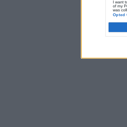
I want t
of my P
was col
Opted 