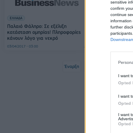
sensitive in
confirm you
ΕΛΛΑΔΑ
continue se
ΕΛΛΑΔΑ
Συνεχίζεται η 
information 
Αστυνομίας για
Παλαιό Φάληρο: Σε εξέλιξη
further disc
Φάληρο
κατάσταση ομηρίας! Πληροφορίες
participants
κάνουν λόγο για νεκρό
Downstream 
03/04/2017 - 03:00
03/04/2017 - 03:00
Persona
Έναρξη
Προηγούμενο
1
I want t
Σελ
Opted 
I want t
Opted 
I want 
Advertis
Opted 