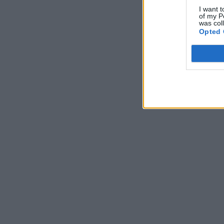
I want t
of my P
was col
Opted 