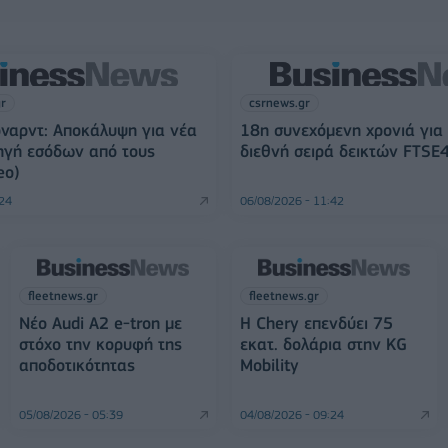
gr
csrnews.gr
ναρντ: Αποκάλυψη για νέα
18η συνεχόμενη χρονιά για
ηγή εσόδων από τους
διεθνή σειρά δεικτών FTSE
eo)
:24
06/08/2026 - 11:42
fleetnews.gr
fleetnews.gr
Νέο Audi A2 e-tron με
Η Chery επενδύει 75
στόχο την κορυφή της
εκατ. δολάρια στην KG
αποδοτικότητας
Mobility
05/08/2026 - 05:39
04/08/2026 - 09:24