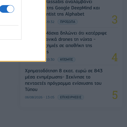
Ο Demis Hassabis αναλαμβάνει
Πρόεδρος της Google DeepMind και
Chief Scientist της Alphabet
06/08/2026 - 09:32
ΠΡΟΣΩΠΑ
Ρωσία: Η Μόσχα δηλώνει ότι κατέρριψε
605 ουκρανικά drones τη νύχτα -
Ελαφρές ζημιές σε αποθήκη της
Wildberries
06/08/2026 - 10:30
ΚΟΣΜΟΣ
Χρηματοδότηση 8 εκατ. ευρώ σε 843
μέσα ενημέρωσης- Ξεκίνησε το
πενταετές πρόγραμμα ενίσχυσης του
Τύπου
06/08/2026 - 13:05
ΕΠΙΧΕΙΡΗΣΕΙΣ