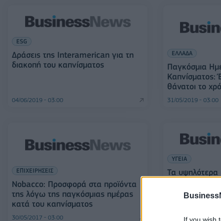
ESG
ΕΛΛΑΔΑ
Δράσεις της Interamerican για τη
διακοπή του καπνίσματος
Παγκόσμια Ημ
Καπνίσματος: 
θάνατοι το χρ
04/06/2019 - 03:00
31/05/2019 - 03:00
ΥΓΕΙΑ
ΕΠΙΧΕΙΡΗΣΕΙΣ
Τα υψηλότερα
στην Ευρώπη 
Nobacco: Προσφορά στα προϊόντα
της λόγω της παγκόσμιας ημέρας
Business
κατά του καπνίσματος
30/05/2017 - 03:00
05/06/2015 - 03:00
If you wish 