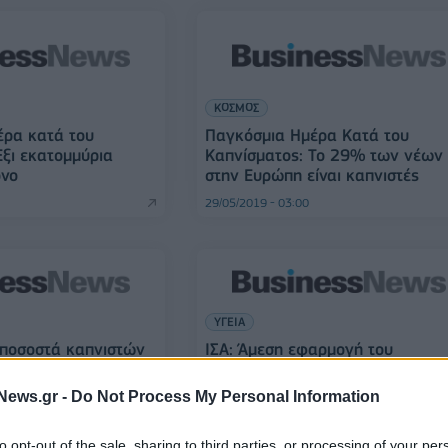
ΚΟΣΜΟΣ
έρα κατά του
Παγκόσμια Ημέρα Κατά του
Έξι εκατομμύρια
Καπνίσματος: Το 29% των νέων
όνο
στην Ευρώπη είναι καπνιστές
29/05/2019 - 03:00
ΥΓΕΙΑ
 ποσοστά καπνιστών
ΙΣΑ: Άμεση εφαρμογή του
καταγράφει η Ελλάδα
αντικαπνιστικού νόμου
News.gr -
Do Not Process My Personal Information
29/05/2015 - 03:00
to opt-out of the sale, sharing to third parties, or processing of your per