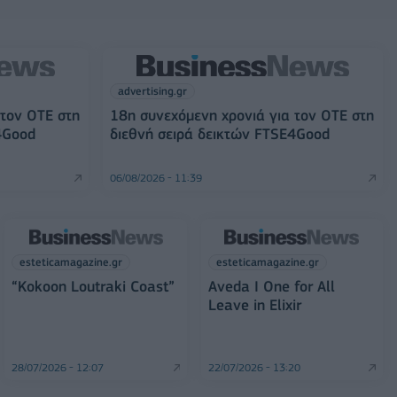
advertising.gr
 τον ΟΤΕ στη
18η συνεχόμενη χρονιά για τον ΟΤΕ στη
4Good
διεθνή σειρά δεικτών FTSE4Good
06/08/2026 - 11:39
esteticamagazine.gr
esteticamagazine.gr
“Kokoon Loutraki Coast”
Aveda I One for All
Leave in Elixir
28/07/2026 - 12:07
22/07/2026 - 13:20