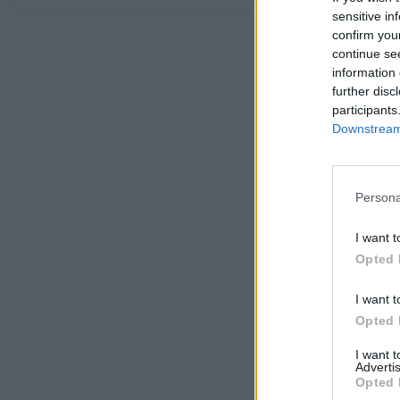
sensitive in
confirm you
continue se
information 
further disc
participants
Downstream 
Persona
I want t
Opted 
I want t
Opted 
I want 
Advertis
Opted 