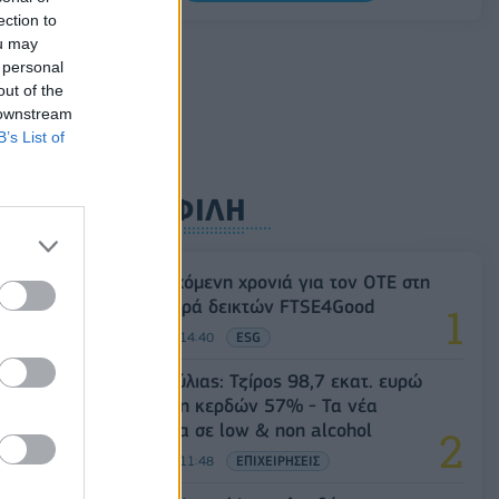
στην Ευρώπη
ection to
ou may
06/08/2026 - 16:20
ΕΝΕΡΓΕΙΑ
 personal
out of the
 downstream
B’s List of
ΔΗΜΟΦΙΛΗ
18η συνεχόμενη χρονιά για τον ΟΤΕ στη
διεθνή σειρά δεικτών FTSE4Good
06/08/2026 - 14:40
ESG
Β.Σ. Καρούλιας: Τζίρος 98,7 εκατ. ευρώ
και αύξηση κερδών 57% - Τα νέα
στοιχήματα σε low & non alcohol
06/08/2026 - 11:48
ΕΠΙΧΕΙΡΗΣΕΙΣ