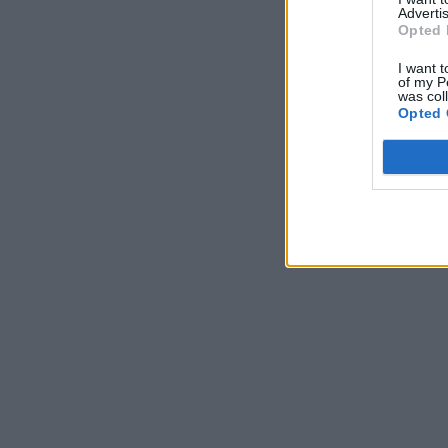
Advertis
Opted 
I want t
of my P
was col
Opted 