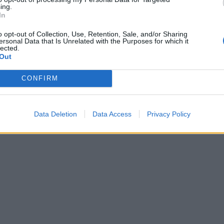
ing.
In
o opt-out of Collection, Use, Retention, Sale, and/or Sharing
ersonal Data that Is Unrelated with the Purposes for which it
lected.
Out
CONFIRM
Data Deletion
Data Access
Privacy Policy