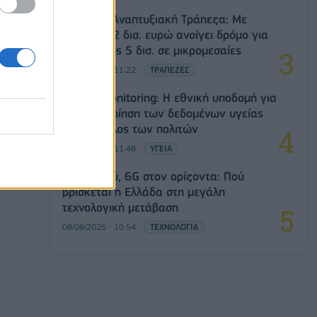
Ελληνική Αναπτυξιακή Τράπεζα: Με
«προίκα» 2 δισ. ευρώ ανοίγει δρόμο για
δάνεια έως 5 δισ. σε μικρομεσαίες
08/08/2026 - 11:22
ΤΡΑΠΕΖΕΣ
Health Monitoring: Η εθνική υποδομή για
την αξιοποίηση των δεδομένων υγείας
προς όφελος των πολιτών
08/08/2026 - 11:48
ΥΓΕΙΑ
5G παντού, 6G στον ορίζοντα: Πού
βρίσκεται η Ελλάδα στη μεγάλη
τεχνολογική μετάβαση
08/08/2026 - 10:54
ΤΕΧΝΟΛΟΓΙΑ