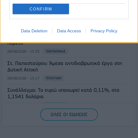
Χρηματιστήριο: Στις 2.627,95 μονάδες ο Γενικός
Δείκτης Τιμών, με άνοδο 0,15%
CONFIRM
06/08/2026 - 15:46
ΟΙΚΟΝΟΜΙΑ
ΥΠΑΑΤ: Αποζημιώσεις 38,1 εκατ. ευρώ σε
Data Deletion
Data Access
Privacy Policy
κτηνοτρόφους για ευλογιά, πανώλη και αφθώδη
πυρετό
06/08/2026 - 15:33
ΟΙΚΟΝΟΜΙΑ
Στ. Παπασταύρου: Άμεσα αντιδιαβρωτικά έργα στη
Δυτική Αττική
06/08/2026 - 15:17
ΠΟΛΙΤΙΚΗ
Συνάλλαγμα: Το ευρώ υποχωρεί κατά 0,11%, στα
1,1541 δολάρια
06/08/2026 - 14:59
ΟΙΚΟΝΟΜΙΑ
ΟΛΕΣ ΟΙ ΕΙΔΗΣΕΙΣ