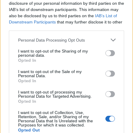
του Λογαριασμού Αγροτικής Εστίας
disclosure of your personal information by third parties on the
06/08/2026 - 17:40
ΟΙΚΟΝΟΜΙΑ
IAB’s list of downstream participants. This information may
also be disclosed by us to third parties on the
IAB’s List of
Κυβερνητική Επιτροπή Βιομηχανίας- Κ. Μητσοτάκης:
Downstream Participants
that may further disclose it to other
Στρατηγική προτεραιότητα η ενίσχυση της
third parties.
βιομηχανίας
Personal Data Processing Opt Outs
06/08/2026 - 17:18
ΠΟΛΙΤΙΚΗ
I want to opt-out of the Sharing of my
Από τις 28 Αυγούστου η ψηφιακή ενεργοποίηση της
personal data.
Κάρτας Αγρότη μέσω της ΕΑΕ 2026
Opted In
06/08/2026 - 16:51
ΟΙΚΟΝΟΜΙΑ
I want to opt-out of the Sale of my
Personal Data.
Eurobank: Εξελίξεις και προοπτικές στις αγορές
Opted In
πετρελαίου και φυσικού αερίου στην Ευρώπη
I want to opt-out of processing my
06/08/2026 - 16:20
ΕΝΕΡΓΕΙΑ
Personal Data for Targeted Advertising.
Opted In
Οι ελληνικές scale-ups επιχειρήσεις στρέφονται
στην ανάπτυξη - Μεγαλύτερη πρόκληση η
I want to opt-out of Collection, Use,
προσέλκυση πελατών
Retention, Sale, and/or Sharing of my
Personal Data that Is Unrelated with the
06/08/2026 - 15:56
ΕΠΙΧΕΙΡΗΣΕΙΣ
Purposes for which it was collected.
Opted Out