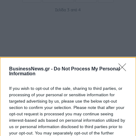
Σελίδα 3 από 4
BusinessNews.gr -
Do Not Process My Personal
Information
ΡΟΗ ΕΙΔΗΣΕΩΝ
If you wish to opt-out of the sale, sharing to third parties, or
processing of your personal or sensitive information for
targeted advertising by us, please use the below opt-out
Χρηματιστήριο: Πτώση κατά 0,59%, στα 320,42
section to confirm your selection. Please note that after your
εκατ. ευρώ ο τζίρος
opt-out request is processed you may continue seeing
06/08/2026 - 18:10
ΟΙΚΟΝΟΜΙΑ
interest-based ads based on personal information utilized by
us or personal information disclosed to third parties prior to
ΟΠΕΚΑ: Αύριο η δεύτερη πληρωμή των δικαιούχων
your opt-out. You may separately opt-out of the further