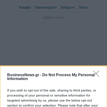
Έναρξη
Προηγούμενο
Επόμενο
Τέλος
Σελίδα 4 από 8
ΡΟΗ ΕΙΔΗΣΕΩΝ
BusinessNews.gr -
Do Not Process My Personal
Information
If you wish to opt-out of the sale, sharing to third parties, or
Από τις 28 Αυγούστου η ψηφιακή ενεργοποίηση της
processing of your personal or sensitive information for
Κάρτας Αγρότη μέσω της ΕΑΕ 2026
targeted advertising by us, please use the below opt-out
06/08/2026 - 16:51
ΟΙΚΟΝΟΜΙΑ
section to confirm your selection. Please note that after your