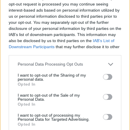
opt-out request is processed you may continue seeing
Eurobank: Εξελίξεις και προοπτικές στις αγορές
interest-based ads based on personal information utilized by
πετρελαίου και φυσικού αερίου στην Ευρώπη
us or personal information disclosed to third parties prior to
06/08/2026 - 16:20
ΕΝΕΡΓΕΙΑ
your opt-out. You may separately opt-out of the further
disclosure of your personal information by third parties on the
Οι ελληνικές scale-ups επιχειρήσεις στρέφονται
IAB’s list of downstream participants. This information may
στην ανάπτυξη - Μεγαλύτερη πρόκληση η
also be disclosed by us to third parties on the
IAB’s List of
προσέλκυση πελατών
Downstream Participants
that may further disclose it to other
06/08/2026 - 15:56
ΕΠΙΧΕΙΡΗΣΕΙΣ
third parties.
Χρηματιστήριο: Στις 2.627,95 μονάδες ο Γενικός
Personal Data Processing Opt Outs
Δείκτης Τιμών, με άνοδο 0,15%
I want to opt-out of the Sharing of my
06/08/2026 - 15:46
ΟΙΚΟΝΟΜΙΑ
personal data.
Opted In
ΥΠΑΑΤ: Αποζημιώσεις 38,1 εκατ. ευρώ σε
κτηνοτρόφους για ευλογιά, πανώλη και αφθώδη
I want to opt-out of the Sale of my
Personal Data.
πυρετό
Opted In
06/08/2026 - 15:33
ΟΙΚΟΝΟΜΙΑ
I want to opt-out of processing my
Στ. Παπασταύρου: Άμεσα αντιδιαβρωτικά έργα στη
Personal Data for Targeted Advertising.
Opted In
Δυτική Αττική