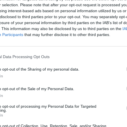
2
3
4
Επόμενο
Τέλος
r selection. Please note that after your opt-out request is processed y
eing interest-based ads based on personal information utilized by us or
ίδα 4 από 4
disclosed to third parties prior to your opt-out. You may separately opt-
losure of your personal information by third parties on the IAB’s list of
. This information may also be disclosed by us to third parties on the
IA
Participants
that may further disclose it to other third parties.
l Data Processing Opt Outs
o opt-out of the Sharing of my personal data.
In
o opt-out of the Sale of my Personal Data.
In
to opt-out of processing my Personal Data for Targeted
ing.
In
o opt-out of Collection, Use, Retention, Sale, and/or Sharing