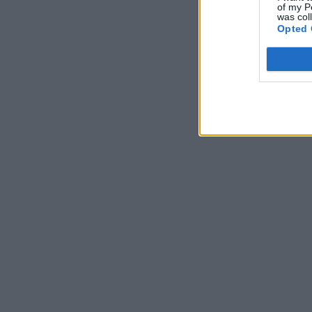
of my P
was col
Opted 