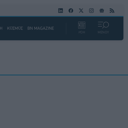
ΚΗ
ΚΟΣΜΟΣ
BN MAGAZINE
ΡΟΗ
ΜΕΝΟΥ