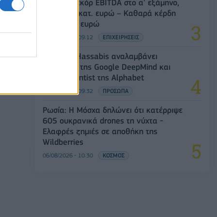
Metlen: Ρεκόρ EBITDA στο α' εξάμηνο,
στα 550 εκατ. ευρώ – Καθαρά κέρδη
313 εκατ. ευρώ
06/08/2026 - 09:12
ΕΠΙΧΕΙΡΗΣΕΙΣ
Ο Demis Hassabis αναλαμβάνει
Πρόεδρος της Google DeepMind και
Chief Scientist της Alphabet
06/08/2026 - 09:32
ΠΡΟΣΩΠΑ
Ρωσία: Η Μόσχα δηλώνει ότι κατέρριψε
605 ουκρανικά drones τη νύχτα -
Ελαφρές ζημιές σε αποθήκη της
Wildberries
06/08/2026 - 10:30
ΚΟΣΜΟΣ