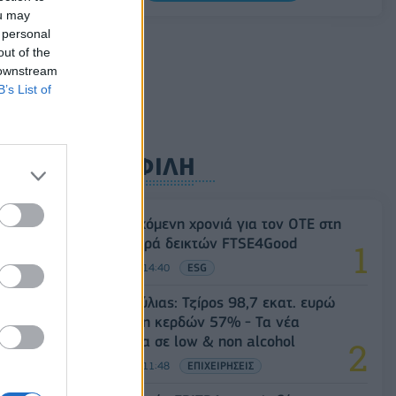
Γενικός Δείκτης Τιμών, με άνοδο 0,15%
ou may
 personal
06/08/2026 - 15:46
ΟΙΚΟΝΟΜΙΑ
out of the
 downstream
B’s List of
ΔΗΜΟΦΙΛΗ
18η συνεχόμενη χρονιά για τον ΟΤΕ στη
διεθνή σειρά δεικτών FTSE4Good
06/08/2026 - 14:40
ESG
Β.Σ. Καρούλιας: Τζίρος 98,7 εκατ. ευρώ
και αύξηση κερδών 57% - Τα νέα
στοιχήματα σε low & non alcohol
06/08/2026 - 11:48
ΕΠΙΧΕΙΡΗΣΕΙΣ