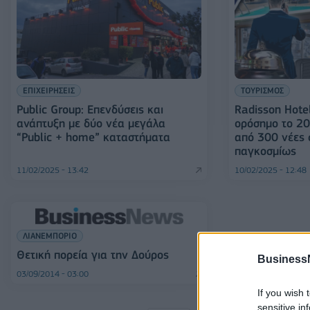
ΕΠΙΧΕΙΡΗΣΕΙΣ
ΤΟΥΡΙΣΜΟΣ
Public Group: Επενδύσεις και
Radisson Hote
ανάπτυξη με δύο νέα μεγάλα
ορόσημο το 20
“Public + home” καταστήματα
από 300 νέες
παγκοσμίως
11/02/2025 - 13:42
10/02/2025 - 12:48
ΛΙΑΝΕΜΠΟΡΙΟ
Θετική πορεία για την Δούρος
Business
03/09/2014 - 03:00
If you wish 
sensitive in