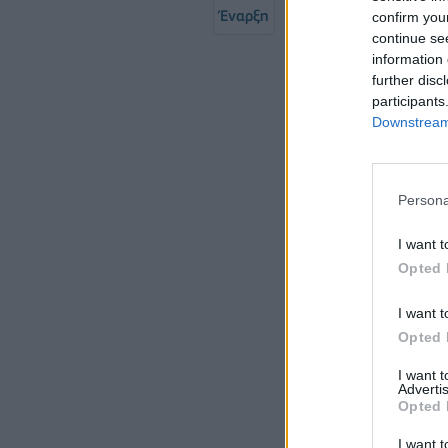
Έναρξη
Προηγούμενο
1
confirm you
continue se
Σελ
information 
further disc
participants
Downstream 
Persona
I want t
Opted 
I want t
Opted 
I want 
Advertis
Opted 
I want t