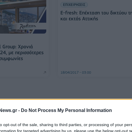
ΕΠΙΧΕΙΡΗΣΕΙΣ
E-fresh: Επέκταση του δικτύου τ
και εκτός Αττικής
l Group: Χρονιά
24, με περισσότερες
 συμφωνίες
18/04/2017 - 03:00
News.gr -
Do Not Process My Personal Information
to opt-out of the sale, sharing to third parties, or processing of your per
formation for targeted advertising by us, please use the below opt-out s