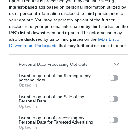
λιμάνια της Αττικής
opt-out request is processed you may continue seeing
interest-based ads based on personal information utilized by
08/08/2026 - 14:30
ΕΛΛΑΔΑ
us or personal information disclosed to third parties prior to
your opt-out. You may separately opt-out of the further
Δυτική Αττική: Η επόμενη ημέρα μετά τις πυρκαγιές
disclosure of your personal information by third parties on the
– Τα έργα Antinero και η «μάχη» πριν από τις
IAB’s list of downstream participants. This information may
βροχές
also be disclosed by us to third parties on the
IAB’s List of
08/08/2026 - 14:08
ΕΛΛΑΔΑ
Downstream Participants
that may further disclose it to other
third parties.
Ειδικό Χωροταξικό για τον Τουρισμό: Οι νέοι
κανόνες για επενδύσεις, νησιά και προορισμούς υπό
Personal Data Processing Opt Outs
πίεση
08/08/2026 - 13:21
ΤΟΥΡΙΣΜΟΣ
I want to opt-out of the Sharing of my
personal data.
Opted In
Υπουργείο Εργασίας: Ο “χάρτης” των πληρωμών
από τον e-ΕΦΚΑ και τη ΔΥΠΑ έως τις 14 Αυγούστου
I want to opt-out of the Sale of my
Personal Data.
08/08/2026 - 12:58
ΟΙΚΟΝΟΜΙΑ
Opted In
Οι Hamilton Reserve Bank και SEE Capital
I want to opt-out of processing my
Hamilton Ltd. συνάπτουν συμφωνία υπηρεσιών
Personal Data for Targeted Advertising.
μάρκετινγκ
Opted In
08/08/2026 - 13:44
ΕΠΙΧΕΙΡΗΣΕΙΣ