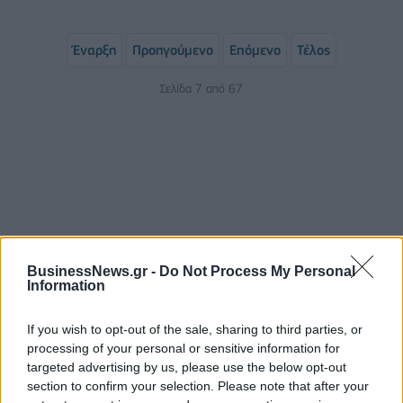
Έναρξη
Προηγούμενο
Επόμενο
Τέλος
Σελίδα 7 από 67
BusinessNews.gr -
Do Not Process My Personal
Information
ΡΟΗ ΕΙΔΗΣΕΩΝ
If you wish to opt-out of the sale, sharing to third parties, or
processing of your personal or sensitive information for
Κορυφώνεται η έξοδος του Αυγούστου – Πάνω από
targeted advertising by us, please use the below opt-out
56.000 επιβάτες αναχωρούν σήμερα από τα
section to confirm your selection. Please note that after your