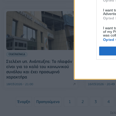
Opted 
I want 
Advertis
Opted 
I want t
of my P
was col
Opted 
ΟΙΚΟΝΟΜΙΑ
ΠΟΛΙΤΙΚΗ
Στελέχη υπ. Ανάπτυξης: Το πλαφόν
Μητσοτάκης: 
είναι για το καλό του κοινωνικού
σταθούμε δίπλ
συνόλου και έχει προσωρινό
βιομηχανία - 
χαρακτήρα
ανακοινώσεω
18/03/2026 - 21:00
16/03/2026 - 20:49
Έναρξη
Προηγούμενο
1
2
3
4
Σελ