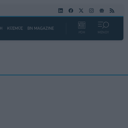
ΚΗ
ΚΟΣΜΟΣ
BN MAGAZINE
ΡΟΗ
ΜΕΝΟΥ