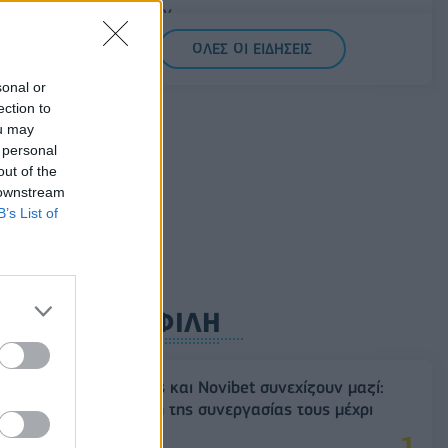
υποκλοπών
 για
07/08/2026 - 14:11
ΕΛΛΑΔΑ
ς
ΟΛΕΣ ΟΙ ΕΙΔΗΣΕΙΣ
Σαουδική Αραβία, Τουρκία και Πακιστάν
sonal or
υπογράφουν κοινή αμυντική συμφωνία
ection to
07/08/2026 - 13:47
ΚΟΣΜΟΣ
ou may
 personal
out of the
 downstream
B’s List of
ΔΗΜΟΦΙΛΗ
μές
Ατρόμητος και Novibet συνεχίζουν μαζί:
Ανανέωση της συνεργασίας τους μέχρι
το 2028