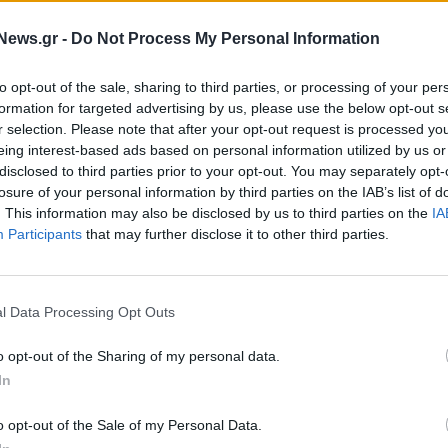
 την άρση των
Διεθνής Οργανισμός Ενέργειας:
ιρανικό πετρέλαιο
Τηλεργασία και λιγότερα ταξίδια
News.gr -
Do Not Process My Personal Information
 μειωθούν οι τιμές
να μειωθεί το ενεργειακό κόστο
to opt-out of the sale, sharing to third parties, or processing of your per
formation for targeted advertising by us, please use the below opt-out s
20/03/2026 - 09:15
r selection. Please note that after your opt-out request is processed y
eing interest-based ads based on personal information utilized by us or
disclosed to third parties prior to your opt-out. You may separately opt-
losure of your personal information by third parties on the IAB’s list of
. This information may also be disclosed by us to third parties on the
IA
Participants
that may further disclose it to other third parties.
l Data Processing Opt Outs
ΕΠΙΧΕΙΡΗΣΕΙΣ
o opt-out of the Sharing of my personal data.
Συμβούλιο κάλεσε
AEGEAN: Αναπροσαρμογή στις τι
In
να παρουσιάσει
των εισιτηρίων, λόγω κόστους
οχευμένα μέτρα
καυσίμων
o opt-out of the Sale of my Personal Data.
20/03/2026 - 07:46