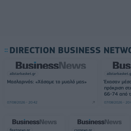
DIRECTION BUSINESS NETW
allstarbasket.gr
allstarbasket.
Μασλαρινός: «Χάσαμε το μυαλό μας»
Έχασαν μέσα
πρόκριση στ
66-74 από τ
07/08/2026 - 20:42
07/08/2026 - 20
fleetnews.gr
csrnews.gr