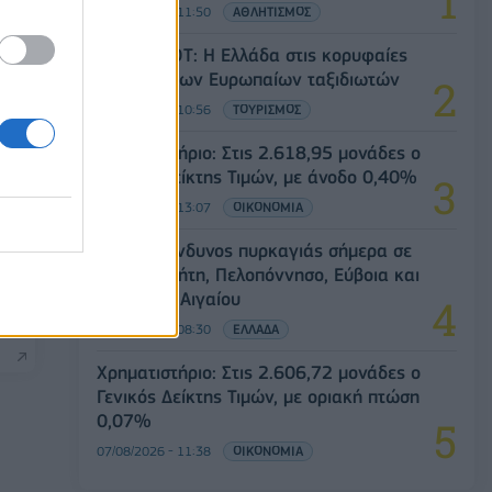
07/08/2026 - 11:50
ΑΘΛΗΤΙΣΜΟΣ
Έρευνα ΕΟΤ: Η Ελλάδα στις κορυφαίες
επιλογές των Ευρωπαίων ταξιδιωτών
07/08/2026 - 10:56
ΤΟΥΡΙΣΜΟΣ
Χρηματιστήριο: Στις 2.618,95 μονάδες ο
Γενικός Δείκτης Τιμών, με άνοδο 0,40%
07/08/2026 - 13:07
ΟΙΚΟΝΟΜΙΑ
Υψηλός κίνδυνος πυρκαγιάς σήμερα σε
ή
Αττική, Κρήτη, Πελοπόννησο, Εύβοια και
εί
νησιά του Αιγαίου
07/08/2026 - 08:30
ΕΛΛΑΔΑ
Χρηματιστήριο: Στις 2.606,72 μονάδες ο
Γενικός Δείκτης Τιμών, με οριακή πτώση
0,07%
07/08/2026 - 11:38
ΟΙΚΟΝΟΜΙΑ