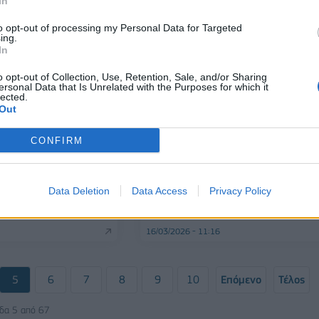
In
to opt-out of processing my Personal Data for Targeted
ing.
In
o opt-out of Collection, Use, Retention, Sale, and/or Sharing
ersonal Data that Is Unrelated with the Purposes for which it
lected.
Out
CONFIRM
ΕΝΕΡΓΕΙΑ
Ήρθε η ώρα να
Στ. Παπασταύρου για ενεργειακ
α στην ενεργοβόρο
κρίση: Η Ευρώπη πρέπει να σταθ
Data Deletion
Data Access
Privacy Policy
Εν αναμονή
στο ύψος των περιστάσεων
ν
16/03/2026 - 11:16
5
6
7
8
9
10
Επόμενο
Τέλος
ίδα 5 από 67