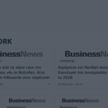
ORK
gr
csrnews.gr
 από τα χέρια τους την
Ατρόμητος και Novibet συνε
ους «4» οι Νεάνιδες, ήττα
Ανανέωση της συνεργασίας 
η Λιθουανία στην παράταση
το 2028
:09
07/08/2026 - 08:52
advertising.gr
fleetnews.gr