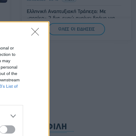
Ελληνική Αναπτυξιακή Τράπεζα: Με
«προίκα» 2 δισ. ευρώ ανοίγει δρόμο για
ας,
δάνεια έως 5 δισ. σε μικρομεσαίες
ΟΛΕΣ ΟΙ ΕΙΔΗΣΕΙΣ
08/08/2026 - 11:22
ΤΡΑΠΕΖΕΣ
5G παντού, 6G στον ορίζοντα: Πού
sonal or
βρίσκεται η Ελλάδα στη μεγάλη
ection to
τεχνολογική μετάβαση
ou may
08/08/2026 - 10:54
ΤΕΧΝΟΛΟΓΙΑ
 personal
out of the
 downstream
B’s List of
ΔΗΜΟΦΙΛΗ