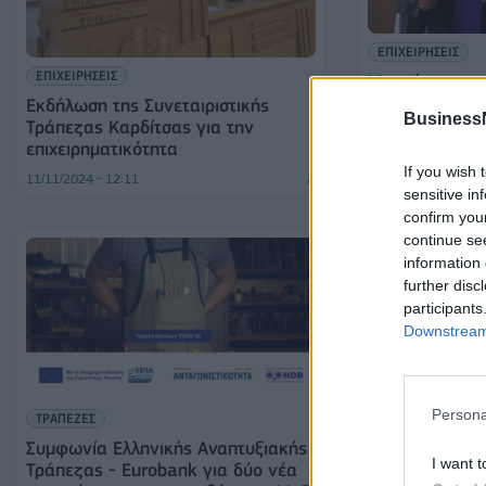
ΕΠΙΧΕΙΡΗΣΕΙΣ
ΕΠΙΧΕΙΡΗΣΕΙΣ
Μνημόνιο συνε
Ελληνικής Ανα
Eκδήλωση της Συνεταιριστικής
Business
και του ΟΕΕ
Τράπεζας Καρδίτσας για την
επιχειρηματικότητα
If you wish 
11/11/2024 - 12:11
16/07/2024 - 17:15
sensitive in
confirm you
continue se
information 
further disc
participants
Downstream 
Persona
ΤΡΑΠΕΖΕΣ
Συμφωνία Ελληνικής Αναπτυξιακής
I want t
Τράπεζας - Eurobank για δύο νέα
ΤΡΑΠΕΖΕΣ