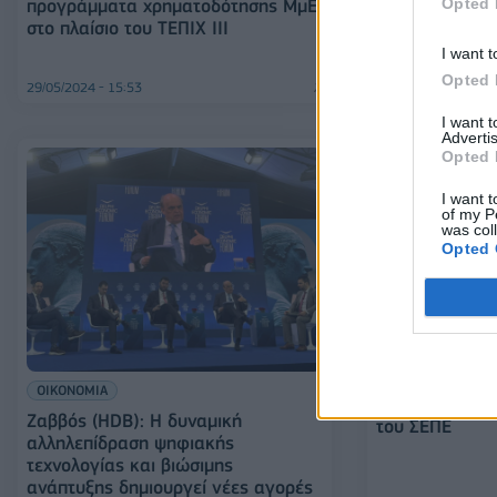
Opted 
προγράμματα χρηματοδότησης ΜμΕ
Ελληνική Αναπ
στο πλαίσιο του ΤΕΠΙΧ ΙΙΙ
Μειώνει το κό
I want t
των ΜμΕ
Opted 
29/05/2024 - 15:53
26/04/2024 - 12:40
I want 
Advertis
Opted 
I want t
of my P
was col
Opted 
ΤΡΑΠΕΖΕΣ
Η Ελληνική Αν
στηρίζει με σ
ΟΙΚΟΝΟΜΙΑ
χρηματοδοτικά
Ζαββός (HDB): H δυναμική
του ΣΕΠΕ
αλληλεπίδραση ψηφιακής
τεχνολογίας και βιώσιμης
ανάπτυξης δημιουργεί νέες αγορές