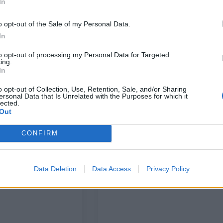
In
τυξιακή Τράπεζα:
Ελληνική Αναπτυξιακή Τράπεζα
στος χρηματοδότησης
o opt-out of the Sale of my Personal Data.
In
15/04/2024 - 17:39
to opt-out of processing my Personal Data for Targeted
ing.
In
o opt-out of Collection, Use, Retention, Sale, and/or Sharing
ersonal Data that Is Unrelated with the Purposes for which it
lected.
Out
CONFIRM
ΤΡΑΠΕΖΕΣ
απτυξιακή Τράπεζα
Γ. Ζαββός: Η HDB στηρίζει την
Data Deletion
Data Access
Privacy Policy
ύγχρονα
ενεργειακή μετάβαση των ΜμΕ
 εργαλεία τα μέλη