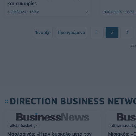
και ευκαιρίες
12/04/2024 - 13:42
10/04/2024 - 16:34
Έναρξη
Προηγούμενο
1
2
3
Σελ
DIRECTION BUSINESS NETW
allstarbasket.gr
allstarbasket.
Μασλαρινός: «Ήταν δύσκολο μετά τον
Μισιακός: «