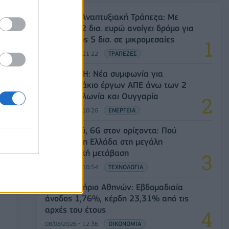
Ελληνική Αναπτυξιακή Τράπεζα: Με
«προίκα» 2 δισ. ευρώ ανοίγει δρόμο για
δάνεια έως 5 δισ. σε μικρομεσαίες
08/08/2026 - 11:22
ΤΡΑΠΕΖΕΣ
Όμιλος ΔΕΗ: Νέα συμφωνία για
χαρτοφυλάκιο έργων ΑΠΕ άνω των 2
GW σε Πολωνία και Ουγγαρία
08/08/2026 - 10:26
ΕΝΕΡΓΕΙΑ
5G παντού, 6G στον ορίζοντα: Πού
βρίσκεται η Ελλάδα στη μεγάλη
τεχνολογική μετάβαση
08/08/2026 - 10:54
ΤΕΧΝΟΛΟΓΙΑ
Χρηματιστήριο Αθηνών: Εβδομαδιαία
άνοδος 1,76%, κέρδη 23,31% από τις
αρχές του έτους
08/08/2026 - 12:36
ΟΙΚΟΝΟΜΙΑ