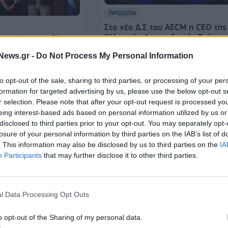
ΠΡΟΣΩΠΑ
Στο νέο Δ.Σ του AECΜ η CEO της
Ελληνικής Αναπτυξιακής Τράπεζ
ργασίας μεταξύ της
Ισμήνη Παπακυρίλλου
πτυξιακής Τράπεζας
News.gr -
Do Not Process My Personal Information
to opt-out of the sale, sharing to third parties, or processing of your per
11/06/2024 - 13:53
formation for targeted advertising by us, please use the below opt-out s
r selection. Please note that after your opt-out request is processed y
eing interest-based ads based on personal information utilized by us or
disclosed to third parties prior to your opt-out. You may separately opt-
losure of your personal information by third parties on the IAB’s list of
. This information may also be disclosed by us to third parties on the
IA
Participants
that may further disclose it to other third parties.
l Data Processing Opt Outs
ΤΡΑΠΕΖΕΣ
o opt-out of the Sharing of my personal data.
Νέο Διοικητικό Συμβούλιο στην