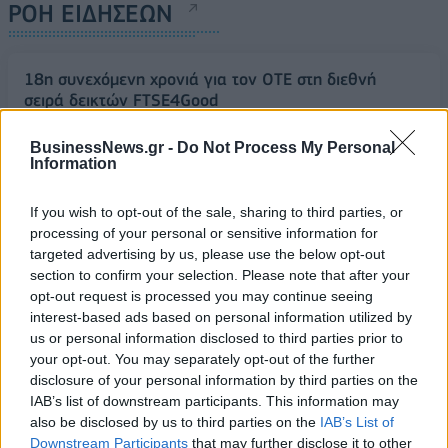
ΡΟΗ ΕΙΔΗΣΕΩΝ
18η συνεχόμενη χρονιά για τον ΟΤΕ στη διεθνή
σειρά δεικτών FTSE4Good
06/08/2026 - 14:40
ESG
BusinessNews.gr -
Do Not Process My Personal
Information
Κ. Χατζηδάκης: Στον κάλαθο των αχρήστων οι
αμφισβητήσεις για το καλώδιο της ηλεκτρικής
διασύνδεσης Ελλάδας-Κύπρου
If you wish to opt-out of the sale, sharing to third parties, or
processing of your personal or sensitive information for
06/08/2026 - 14:23
ΠΟΛΙΤΙΚΗ
targeted advertising by us, please use the below opt-out
Aegean: Νέο ιστορικό ρεκόρ με πάνω από 2 εκατ.
section to confirm your selection. Please note that after your
επιβάτες τον Ιούλιο
opt-out request is processed you may continue seeing
interest-based ads based on personal information utilized by
06/08/2026 - 14:00
ΤΟΥΡΙΣΜΟΣ
us or personal information disclosed to third parties prior to
your opt-out. You may separately opt-out of the further
Τ. Θεοδωρικάκος: “Στηρίζουμε την βιομηχανία για
disclosure of your personal information by third parties on the
μια οικονομία πιο ανταγωνιστική με καλύτερους
IAB’s list of downstream participants. This information may
μισθούς”
also be disclosed by us to third parties on the
IAB’s List of
06/08/2026 - 13:46
ΠΟΛΙΤΙΚΗ
Downstream Participants
that may further disclose it to other