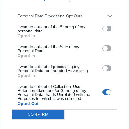
third parties.
Χρηματιστήριο: Στις 2.628,25 μονάδες ο Γενικός
Δείκτης Τιμών, με άνοδο 0,17%
Personal Data Processing Opt Outs
06/08/2026 - 13:17
ΟΙΚΟΝΟΜΙΑ
I want to opt-out of the Sharing of my
Άνοιξε η πλατφόρμα για ενισχύσεις de minimis
personal data.
Opted In
ύψους 24,6 εκατ. ευρώ σε παραγωγούς
06/08/2026 - 13:08
ΟΙΚΟΝΟΜΙΑ
I want to opt-out of the Sale of my
Personal Data.
Opted In
Χρηματοδότηση 8 εκατ. ευρώ σε 843 μέσα
ενημέρωσης- Ξεκίνησε το πενταετές πρόγραμμα
I want to opt-out of processing my
ενίσχυσης του Τύπου
Personal Data for Targeted Advertising.
Opted In
06/08/2026 - 13:05
ΕΠΙΧΕΙΡΗΣΕΙΣ
I want to opt-out of Collection, Use,
LIDL HELLAS: Διεθνώς αναγνωρισμένα κρασιά στην
Retention, Sale, and/or Sharing of my
κορυφαία σχέση ποιότητας-τιμής
Personal Data that Is Unrelated with the
Purposes for which it was collected.
06/08/2026 - 12:55
ΕΠΙΧΕΙΡΗΣΕΙΣ
Opted Out
JUMBO: Αύξηση πωλήσεων 5% το επτάμηνο του
CONFIRM
2026
06/08/2026 - 12:43
ΕΠΙΧΕΙΡΗΣΕΙΣ