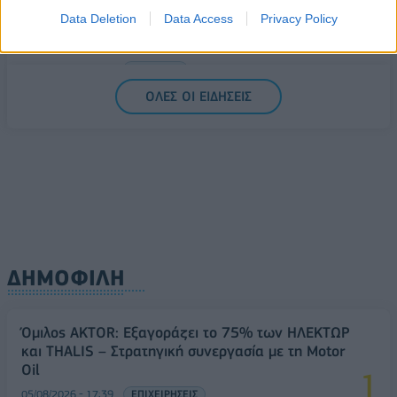
Data Deletion
Data Access
Privacy Policy
SoftBank: Μειωμένα 17,7% τα καθαρά κέρδη του
α' τριμήνου στα 1,9 δισ. ευρώ
06/08/2026 - 12:35
ΤΡΑΠΕΖΕΣ
ΟΛΕΣ ΟΙ ΕΙΔΗΣΕΙΣ
ΔΗΜΟΦΙΛΗ
Όμιλος AKTOR: Εξαγοράζει το 75% των ΗΛΕΚΤΩΡ
και THALIS – Στρατηγική συνεργασία με τη Motor
Oil
05/08/2026 - 17:39
ΕΠΙΧΕΙΡΗΣΕΙΣ