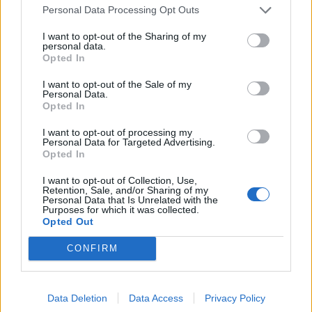
Χρηματιστήριο Αθηνών: Εβδομαδιαία άνοδος
Personal Data Processing Opt Outs
1,76%, κέρδη 23,31% από τις αρχές του έτους
I want to opt-out of the Sharing of my
08/08/2026 - 12:36
ΟΙΚΟΝΟΜΙΑ
personal data.
Opted In
5G παντού, 6G στον ορίζοντα: Πού βρίσκεται η
Ελλάδα στη μεγάλη τεχνολογική μετάβαση
I want to opt-out of the Sale of my
Personal Data.
08/08/2026 - 10:54
ΤΕΧΝΟΛΟΓΙΑ
Opted In
Διευρύνεται η πρωτοβουλία για τις τιμές στο ράφι
I want to opt-out of processing my
Personal Data for Targeted Advertising.
με 916 προϊόντα
Opted In
08/08/2026 - 12:12
ΛΙΑΝΕΜΠΟΡΙΟ
I want to opt-out of Collection, Use,
Retention, Sale, and/or Sharing of my
Personal Data that Is Unrelated with the
Purposes for which it was collected.
Opted Out
CONFIRM
DIRECTION BUSINESS NETWORK
Data Deletion
Data Access
Privacy Policy
allstarbasket.gr