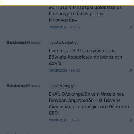
«Ο Πάτρικ Μπέβερλι βρίσκεται σε
διαπραγματεύσεις με την
Μπουλαζάκ»
08/08/2026 - 17:16
allstarbasket.gr
Live στις 19:30, ο αγώνας της
Εθνικής Κορασίδων απέναντι στη
Δανία
08/08/2026 - 16:20
advertising.gr
ΣΚΑΪ: Ολοκληρώθηκε η θητεία του
Γρηγόρη Δημητριάδη - Ο Γιάννης
Αλαφούζος επιστρέφει στη θέση του
CEO
08/08/2026 - 06:51