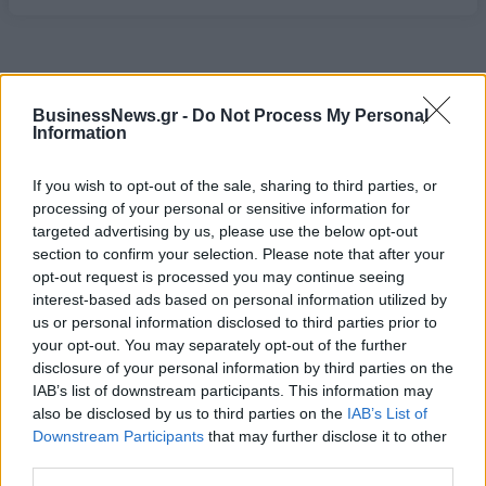
08/08/2026 - 10:54
ΤΕΧΝΟΛΟΓΙΑ
BusinessNews.gr -
Do Not Process My Personal
Information
If you wish to opt-out of the sale, sharing to third parties, or
ΔΗΜΟΦΙΛΗ
processing of your personal or sensitive information for
targeted advertising by us, please use the below opt-out
section to confirm your selection. Please note that after your
Όμιλος ΔΕΗ: Νέα συμφωνία για χαρτοφυλάκιο
opt-out request is processed you may continue seeing
έργων ΑΠΕ άνω των 2 GW σε Πολωνία και
interest-based ads based on personal information utilized by
Ουγγαρία
us or personal information disclosed to third parties prior to
08/08/2026 - 10:26
ΕΝΕΡΓΕΙΑ
your opt-out. You may separately opt-out of the further
disclosure of your personal information by third parties on the
Ελληνική Αναπτυξιακή Τράπεζα: Με «προίκα» 2
IAB’s list of downstream participants. This information may
δισ. ευρώ ανοίγει δρόμο για δάνεια έως 5 δισ. σε
also be disclosed by us to third parties on the
IAB’s List of
μικρομεσαίες
Downstream Participants
that may further disclose it to other
08/08/2026 - 11:22
ΤΡΑΠΕΖΕΣ
third parties.