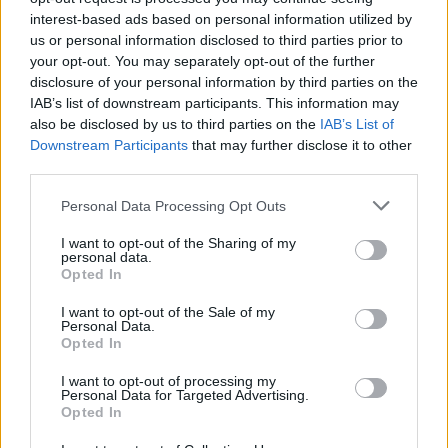
μέτωπα
interest-based ads based on personal information utilized by
us or personal information disclosed to third parties prior to
09/08/2026 - 12:08
ΚΟΣΜΟΣ
your opt-out. You may separately opt-out of the further
disclosure of your personal information by third parties on the
Δεύτερη πηγή εισοδήματος για τους επαγγελματίες
IAB’s list of downstream participants. This information may
ψαράδες ο αλιευτικός τουρισμός
also be disclosed by us to third parties on the
IAB’s List of
09/08/2026 - 12:08
ΤΟΥΡΙΣΜΟΣ
Downstream Participants
that may further disclose it to other
third parties.
Τ. Θεοδωρικάκος: Η ενίσχυση της βιομηχανίας
διασφαλίζει την ανάπτυξη, την ασφάλεια και
Personal Data Processing Opt Outs
καλύτερους μισθούς
09/08/2026 - 11:43
I want to opt-out of the Sharing of my
ΠΟΛΙΤΙΚΗ
personal data.
Opted In
Υπ. Μεταφορών: Οριστική λύση στο ζήτημα των
ΟΛΕΣ ΟΙ ΕΙΔΗΣΕΙΣ
πινακίδων κυκλοφορίας - Τέλος στις χρονοβόρες
I want to opt-out of the Sale of my
διαδικασίες
Personal Data.
Opted In
09/08/2026 - 11:18
ΕΛΛΑΔΑ
I want to opt-out of processing my
Personal Data for Targeted Advertising.
Opted In