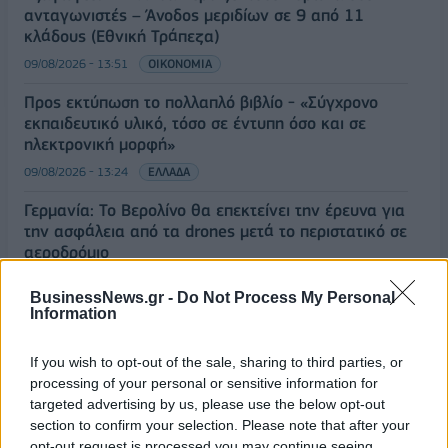
ανταγωνιστές – Άνοδος μεριδίων σε 9 από 11
κλάδους (Εθνική Τράπεζα)
09/08/2026 - 13:51
ΟΙΚΟΝΟΜΙΑ
Προς εκτύπωση το πολλαπλό βιβλίο - «Σύγχρονο
εκπαιδευτικό υλικό, τόσο σε έντυπη όσο και σε
ηλεκτρονική μορφή»
09/08/2026 - 13:24
ΕΛΛΑΔΑ
Γερμανία: Το Βερολίνο θα επεκτείνει την έρευνα για
την ασφάλεια από τα drones μετά το περιστατικό σε
αεροδρόμιο
09/08/2026 - 12:57
ΚΟΣΜΟΣ
BusinessNews.gr -
Do Not Process My Personal
Information
Αυξημένη η επιβατική κίνηση από το λιμάνι του
Πειραιά – Περίπου 60.000 ταξίδεψαν Παρασκευή
και Σάββατο
If you wish to opt-out of the sale, sharing to third parties, or
processing of your personal or sensitive information for
09/08/2026 - 12:33
ΕΛΛΑΔΑ
targeted advertising by us, please use the below opt-out
Από τη Δυτική Αττική στη Νότια Γαλλία : Οι εμπειρίες
section to confirm your selection. Please note that after your
Ελλήνων και Γάλλων πυροσβεστών από τα πύρινα
opt-out request is processed you may continue seeing