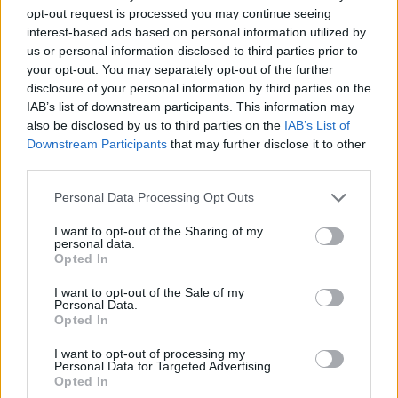
opt-out request is processed you may continue seeing
εκατ. ευρώ ο τζίρος
interest-based ads based on personal information utilized by
05/08/2026 - 18:27
ΟΙΚΟΝΟΜΙΑ
us or personal information disclosed to third parties prior to
your opt-out. You may separately opt-out of the further
Είσοδος της γαλλικής Meridiam στην ηλεκτρική
disclosure of your personal information by third parties on the
διασύνδεση Ελλάδας – Κύπρου
IAB’s list of downstream participants. This information may
05/08/2026 - 18:06
ΕΠΙΧΕΙΡΗΣΕΙΣ
also be disclosed by us to third parties on the
IAB’s List of
Downstream Participants
that may further disclose it to other
ΔΕΗ: Ισχυρή ανάπτυξη στο α΄ εξάμηνο 2026 με
third parties.
προσαρμοσμένο EBITDA στα 1,2 δισ. ευρώ
Personal Data Processing Opt Outs
05/08/2026 - 17:51
ΕΝΕΡΓΕΙΑ
Όμιλος AKTOR: Εξαγοράζει το 75% των ΗΛΕΚΤΩΡ
I want to opt-out of the Sharing of my
personal data.
και THALIS – Στρατηγική συνεργασία με τη Motor
Opted In
Oil
I want to opt-out of the Sale of my
05/08/2026 - 17:39
ΕΠΙΧΕΙΡΗΣΕΙΣ
Personal Data.
Opted In
ΗΠΑ: Επιβράδυνση των προσλήψεων στον ιδιωτικό
τομέα τον Ιούλιο - Δημιουργήθηκαν μόνο 44.000
I want to opt-out of processing my
θέσεις εργασίας
Personal Data for Targeted Advertising.
Opted In
05/08/2026 - 17:16
ΚΟΣΜΟΣ