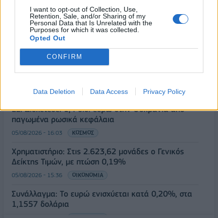
I want to opt-out of Collection, Use,
Τ. Θεοδωρικάκος: Στηρίζουμε με πράξεις την
Retention, Sale, and/or Sharing of my
Personal Data that Is Unrelated with the
έρευνα και την καινοτομία
Purposes for which it was collected.
Opted Out
05/08/2026 - 16:51
ΠΟΛΙΤΙΚΗ
Ν. Χαρδαλιάς: Μηδενική ανοχή και σε νομικό
CONFIRM
επίπεδο για τους υπαίτιους της πυρκαγιάς στη
Δυτική Αττική
05/08/2026 - 16:26
ΕΛΛΑΔΑ
Data Deletion
Data Access
Privacy Policy
ΕΕ: Διοχετεύει 1,4 δισ. ευρώ στην Ουκρανία από
παγωμένα ρωσικά κεφάλαια
05/08/2026 - 16:03
ΚΟΣΜΟΣ
Χρηματιστήριο: Στις 2.623,62 μονάδες ο Γενικός
Δείκτης Τιμών, με πτώση 0,19%
05/08/2026 - 15:36
ΟΙΚΟΝΟΜΙΑ
Συνάλλαγμα: Το ευρώ ενισχύεται κατά 0,20%, στα
1,1557 δολάρια
05/08/2026 - 15:28
ΟΙΚΟΝΟΜΙΑ