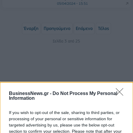
05/04/2024 - 15:51
Έναρξη
Προηγούμενο
Επόμενο
Τέλος
Σελίδα 3 από 25
BusinessNews.gr -
Do Not Process My Personal
Information
ΡΟΗ ΕΙΔΗΣΕΩΝ
If you wish to opt-out of the sale, sharing to third parties, or
processing of your personal or sensitive information for
targeted advertising by us, please use the below opt-out
section to confirm your selection. Please note that after your
Χρηματιστήριο: Πτώση κατά 0,18%, στα 315,71