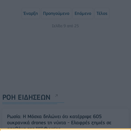
Έναρξη
Προηγούμενο
Επόμενο
Τέλος
Σελίδα 9 από 25
ΡΟΗ ΕΙΔΗΣΕΩΝ
Ρωσία: Η Μόσχα δηλώνει ότι κατέρριψε 605
ουκρανικά drones τη νύχτα - Ελαφρές ζημιές σε
αποθήκη της Wildberries