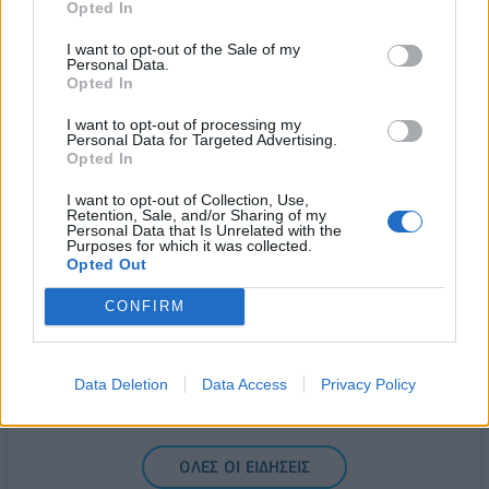
και η στήριξη του συμβουλίου σε Ινφαντίνο
Opted In
06/08/2026 - 09:25
ΑΘΛΗΤΙΣΜΟΣ
I want to opt-out of the Sale of my
Personal Data.
Metlen: Ρεκόρ EBITDA στο α' εξάμηνο, στα 550
Opted In
εκατ. ευρώ – Καθαρά κέρδη 313 εκατ. ευρώ.
I want to opt-out of processing my
06/08/2026 - 09:12
ΕΠΙΧΕΙΡΗΣΕΙΣ
Personal Data for Targeted Advertising.
Opted In
Ιός Δυτικού Νείλου: Στα 65 τα κρούσματα στην
Ελλάδα – 23 νέα μέσα σε μία εβδομάδα, έξι
I want to opt-out of Collection, Use,
θάνατοι
Retention, Sale, and/or Sharing of my
Personal Data that Is Unrelated with the
06/08/2026 - 08:54
ΕΛΛΑΔΑ
Purposes for which it was collected.
Opted Out
Disney: Πτώση 34,2% στα καθαρά κέρδη του
εννεαμήνου – Στα 7,28 δισ. δολάρια
CONFIRM
06/08/2026 - 08:42
ΕΠΙΧΕΙΡΗΣΕΙΣ
Viohalco: Αυξημένος κατά 14% ο τζίρος στο α'
Data Deletion
Data Access
Privacy Policy
εξάμηνο, στα 4,3 δισ. ευρώ – Στα 446 εκατ. ευρώ
τα EBITDA
06/08/2026 - 08:23
ΕΠΙΧΕΙΡΗΣΕΙΣ
ΟΛΕΣ ΟΙ ΕΙΔΗΣΕΙΣ