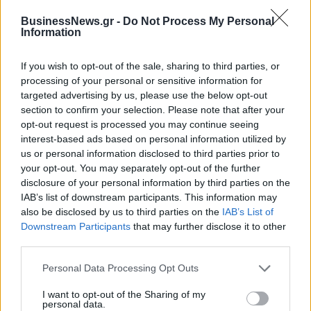
06/08/2026 - 10:30
ΚΟΣΜΟΣ
BusinessNews.gr -
Do Not Process My Personal
Information
Χρ. Δήμας: Στο Εθνικό Πρόγραμμα Ανάπτυξης η
αναβάθμιση του Αεροδρομίου Πάρου
If you wish to opt-out of the sale, sharing to third parties, or
06/08/2026 - 10:23
ΟΙΚΟΝΟΜΙΑ
processing of your personal or sensitive information for
targeted advertising by us, please use the below opt-out
Υπ. Παιδείας: 168 αιτήσεις από 23 χώρες για το νέο
section to confirm your selection. Please note that after your
αγγλόφωνο πρόγραμμα Ιατρικής του Πανεπιστημίου
opt-out request is processed you may continue seeing
Πατρών
interest-based ads based on personal information utilized by
06/08/2026 - 10:08
ΕΛΛΑΔΑ
us or personal information disclosed to third parties prior to
your opt-out. You may separately opt-out of the further
Συνάντηση συνεργασίας Ε.Β.Ε.Π. με τον υπουργό
disclosure of your personal information by third parties on the
Ανάπτυξης ενόψει ΔΕΘ
IAB’s list of downstream participants. This information may
06/08/2026 - 09:52
ΟΙΚΟΝΟΜΙΑ
also be disclosed by us to third parties on the
IAB’s List of
Downstream Participants
that may further disclose it to other
Ο Demis Hassabis αναλαμβάνει Πρόεδρος της
third parties.
Google DeepMind και Chief Scientist της Alphabet
Personal Data Processing Opt Outs
06/08/2026 - 09:32
ΠΡΟΣΩΠΑ
I want to opt-out of the Sharing of my
FIFA: Η «συγνώμη» προς τις 211 ομοσπονδίες-μέλη
personal data.