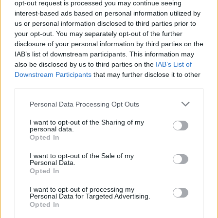
56.000 επιβάτες αναχωρούν σήμερα από τα
opt-out request is processed you may continue seeing
λιμάνια της Αττικής
interest-based ads based on personal information utilized by
us or personal information disclosed to third parties prior to
08/08/2026 - 14:30
ΕΛΛΑΔΑ
your opt-out. You may separately opt-out of the further
disclosure of your personal information by third parties on the
Δυτική Αττική: Η επόμενη ημέρα μετά τις πυρκαγιές
IAB’s list of downstream participants. This information may
– Τα έργα Antinero και η «μάχη» πριν από τις
also be disclosed by us to third parties on the
IAB’s List of
βροχές
Downstream Participants
that may further disclose it to other
08/08/2026 - 14:08
ΕΛΛΑΔΑ
third parties.
Ειδικό Χωροταξικό για τον Τουρισμό: Οι νέοι
Personal Data Processing Opt Outs
κανόνες για επενδύσεις, νησιά και προορισμούς υπό
πίεση
I want to opt-out of the Sharing of my
personal data.
08/08/2026 - 13:21
ΤΟΥΡΙΣΜΟΣ
Opted In
Υπουργείο Εργασίας: Ο “χάρτης” των πληρωμών
I want to opt-out of the Sale of my
από τον e-ΕΦΚΑ και τη ΔΥΠΑ έως τις 14 Αυγούστου
Personal Data.
Opted In
08/08/2026 - 12:58
ΟΙΚΟΝΟΜΙΑ
I want to opt-out of processing my
Οι Hamilton Reserve Bank και SEE Capital
Personal Data for Targeted Advertising.
Hamilton Ltd. συνάπτουν συμφωνία υπηρεσιών
Opted In
μάρκετινγκ