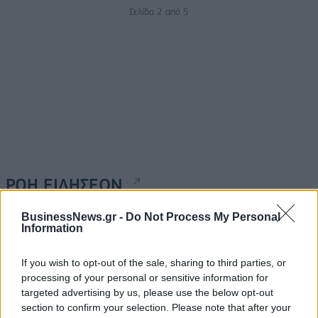
Σελίδα 2 από 5
ΡΟΗ ΕΙΔΗΣΕΩΝ
BusinessNews.gr -
Do Not Process My Personal
Information
Αλ. Τσίπρας: Στις 2 Σεπτεμβρίου η παρουσίαση του
οικονομικού προγράμματος της ΕΛ.Α.Σ. στη
Θεσσαλονίκη
If you wish to opt-out of the sale, sharing to third parties, or
processing of your personal or sensitive information for
09/08/2026 - 10:03
ΠΟΛΙΤΙΚΗ
targeted advertising by us, please use the below opt-out
Κορυφώνεται η έξοδος του Αυγούστου – Πάνω από
section to confirm your selection. Please note that after your