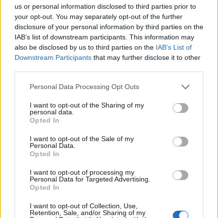
us or personal information disclosed to third parties prior to
your opt-out. You may separately opt-out of the further
disclosure of your personal information by third parties on the
ΔΗΜΟΦΙΛΗ
IAB’s list of downstream participants. This information may
also be disclosed by us to third parties on the
IAB’s List of
Downstream Participants
that may further disclose it to other
Όμιλος ΔΕΗ: Νέα συμφωνία για χαρτοφυλάκιο
third parties.
έργων ΑΠΕ άνω των 2 GW σε Πολωνία και
Ουγγαρία
Personal Data Processing Opt Outs
08/08/2026 - 10:26
ΕΝΕΡΓΕΙΑ
I want to opt-out of the Sharing of my
personal data.
Ελληνική Αναπτυξιακή Τράπεζα: Με «προίκα» 2
Opted In
δισ. ευρώ ανοίγει δρόμο για δάνεια έως 5 δισ. σε
μικρομεσαίες
I want to opt-out of the Sale of my
Personal Data.
08/08/2026 - 11:22
ΤΡΑΠΕΖΕΣ
Opted In
Χρηματιστήριο Αθηνών: Εβδομαδιαία άνοδος
I want to opt-out of processing my
1,76%, κέρδη 23,31% από τις αρχές του έτους
Personal Data for Targeted Advertising.
Opted In
08/08/2026 - 12:36
ΟΙΚΟΝΟΜΙΑ
I want to opt-out of Collection, Use,
5G παντού, 6G στον ορίζοντα: Πού βρίσκεται η
Retention, Sale, and/or Sharing of my