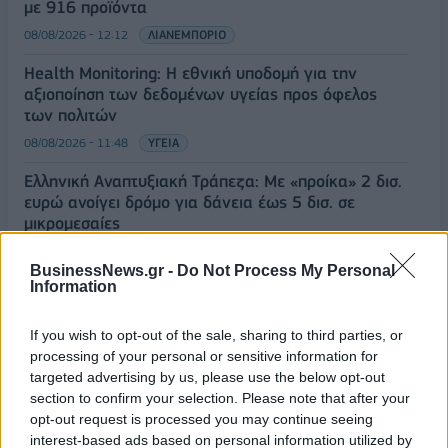
με 916 προϊόντα
08/08/2026 - 12:12
ΛΙΑΝΕΜΠΟΡΙΟ
Health Monitoring: Η εθνική υποδομή για την
αξιοποίηση των δεδομένων υγείας προς όφελος
των πολιτών
08/08/2026 - 11:48
ΥΓΕΙΑ
Ελληνική Αναπτυξιακή Τράπεζα: Με «προίκα» 2 δισ.
ευρώ ανοίγει δρόμο για δάνεια έως 5 δισ. σε
μικρομεσαίες
08/08/2026 - 11:22
ΤΡΑΠΕΖΕΣ
BusinessNews.gr -
Do Not Process My Personal
Information
5G παντού, 6G στον ορίζοντα: Πού βρίσκεται η
ΟΛΕΣ ΟΙ ΕΙΔΗΣΕΙΣ
Ελλάδα στη μεγάλη τεχνολογική μετάβαση
If you wish to opt-out of the sale, sharing to third parties, or
08/08/2026 - 10:54
ΤΕΧΝΟΛΟΓΙΑ
processing of your personal or sensitive information for
targeted advertising by us, please use the below opt-out
section to confirm your selection. Please note that after your
opt-out request is processed you may continue seeing
interest-based ads based on personal information utilized by