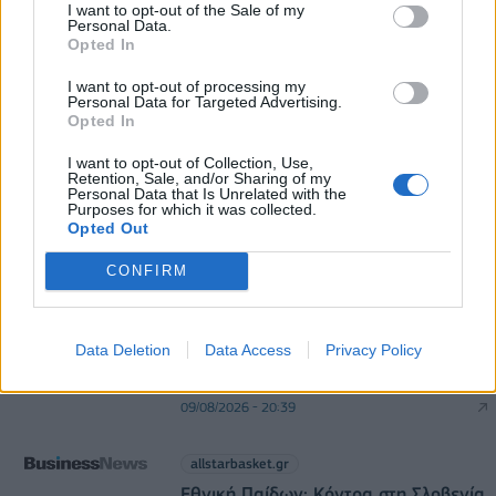
I want to opt-out of the Sale of my
Personal Data.
Από τη Δυτική Αττική στη Νότια Γαλλία : Οι
Opted In
εμπειρίες Ελλήνων και Γάλλων πυροσβεστών από
τα πύρινα μέτωπα
I want to opt-out of processing my
Personal Data for Targeted Advertising.
09/08/2026 - 12:08
ΚΟΣΜΟΣ
Opted In
I want to opt-out of Collection, Use,
Retention, Sale, and/or Sharing of my
Personal Data that Is Unrelated with the
Purposes for which it was collected.
Opted Out
CONFIRM
allstarbasket.gr
ΠΑΟΚ: Στη Θεσσαλονίκη οι Ναζ
Data Deletion
Data Access
Privacy Policy
Μήτρου-Λονγκ, Τρέβορ Χάντζινς και
Κάιλ Αλεξάντερ (pics & vids)
09/08/2026 - 20:39
allstarbasket.gr
Εθνική Παίδων: Κόντρα στη Σλοβενία