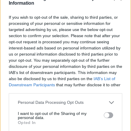
Information
Υπ. Μεταφορών: Οριστική λύση στο ζήτημα των
If you wish to opt-out of the sale, sharing to third parties, or
πινακίδων κυκλοφορίας - Τέλος στις χρονοβόρες
processing of your personal or sensitive information for
διαδικασίες
targeted advertising by us, please use the below opt-out
09/08/2026 - 11:18
ΕΛΛΑΔΑ
section to confirm your selection. Please note that after your
opt-out request is processed you may continue seeing
Στα 15 δισ. ευρώ ο στόχος για νέα δάνεια το 2026
interest-based ads based on personal information utilized by
- Η «ακτινογραφία» της κερδοφορίας των
us or personal information disclosed to third parties prior to
τραπεζών το α΄ εξάμηνο
your opt-out. You may separately opt-out of the further
09/08/2026 - 10:52
ΤΡΑΠΕΖΕΣ
disclosure of your personal information by third parties on the
IAB’s list of downstream participants. This information may
Αλ. Τσίπρας: Στις 2 Σεπτεμβρίου η παρουσίαση του
also be disclosed by us to third parties on the
IAB’s List of
οικονομικού προγράμματος της ΕΛ.Α.Σ. στη
Downstream Participants
that may further disclose it to other
Θεσσαλονίκη
third parties.
09/08/2026 - 10:03
ΠΟΛΙΤΙΚΗ
Personal Data Processing Opt Outs
Εξαγωγές: Η Ελλάδα κερδίζει τους Ευρωπαίους
I want to opt-out of the Sharing of my
ανταγωνιστές – Άνοδος μεριδίων σε 9 από 11
personal data.
κλάδους (Εθνική Τράπεζα)
Opted In
09/08/2026 - 13:51
ΟΙΚΟΝΟΜΙΑ