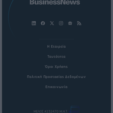
Η Εταιρεία
Ταυτότητα
Όροι Χρήσης
Πολιτική Προστασίας Δεδομένων
Επικοινωνία
ΜΕΛΟΣ #232470 Μ.Η.Τ.