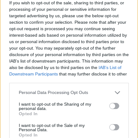
If you wish to opt-out of the sale, sharing to third parties, or
Όμιλος ΔΕΗ: Νέα συμφωνία για χαρτοφυλάκιο
processing of your personal or sensitive information for
έργων ΑΠΕ άνω των 2 GW σε Πολωνία και
targeted advertising by us, please use the below opt-out
Ουγγαρία
section to confirm your selection. Please note that after your
opt-out request is processed you may continue seeing
08/08/2026 - 10:26
ΕΝΕΡΓΕΙΑ
interest-based ads based on personal information utilized by
5G παντού, 6G στον ορίζοντα: Πού βρίσκεται η
us or personal information disclosed to third parties prior to
Ελλάδα στη μεγάλη τεχνολογική μετάβαση
your opt-out. You may separately opt-out of the further
disclosure of your personal information by third parties on the
08/08/2026 - 10:54
ΤΕΧΝΟΛΟΓΙΑ
IAB’s list of downstream participants. This information may
also be disclosed by us to third parties on the
IAB’s List of
ΣΚΑΪ: Ολοκληρώθηκε η θητεία του Γρηγόρη
Downstream Participants
that may further disclose it to other
Δημητριάδη - Ο Γιάννης Αλαφούζος επιστρέφει
third parties.
στη θέση του CEO
08/08/2026 - 10:02
MEDIA
Personal Data Processing Opt Outs
Χρηματιστήριο Αθηνών: Εβδομαδιαία άνοδος
I want to opt-out of the Sharing of my
1,76%, κέρδη 23,31% από τις αρχές του έτους
personal data.
Opted In
08/08/2026 - 12:36
ΟΙΚΟΝΟΜΙΑ
I want to opt-out of the Sale of my
Personal Data.
Opted In