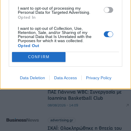
I want to opt-out of processing my
Personal Data for Targeted Advertising.
Opted In
I want to opt-out of Collection, Use,
DIRECTION BUSINESS NETWORK
Retention, Sale, and/or Sharing of my
Personal Data that Is Unrelated with the
Purposes for which it was collected.
allstarbasket.gr
Opted Out
Εθνική Νεανίδων: Νίκησε 67-65 τη
Βουλγαρία και θα διεκδικήσει την 5η
CONFIRM
θέση
08/08/2026 - 14:44
Data Deletion
Data Access
Privacy Policy
allstarbasket.gr
ΠΑΣ Γιάννινα WBC: Συνεργασία με
Ioannina Basketball Club
08/08/2026 - 14:09
advertising.gr
ΣΚΑΪ: Ολοκληρώθηκε η θητεία του