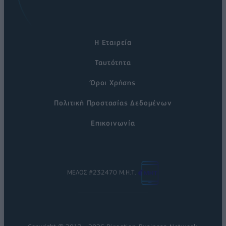
Η Εταιρεία
Ταυτότητα
Όροι Χρήσης
Πολιτική Προστασίας Δεδομένων
Επικοινωνία
ΜΕΛΟΣ #232470 Μ.Η.Τ.